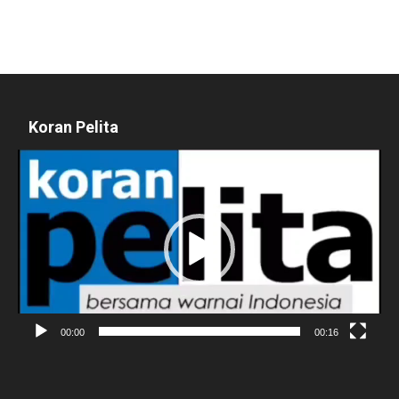
Koran Pelita
Pemutar
Video
00:00
00:16