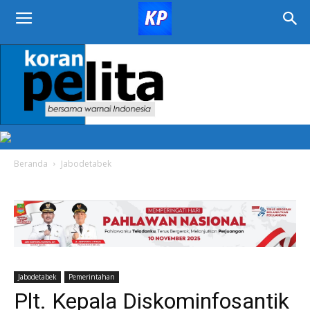
KORAN
PELITA
Beranda
Jabodetabek
Jabodetabek
Pemerintahan
Plt. Kepala Diskominfosantik