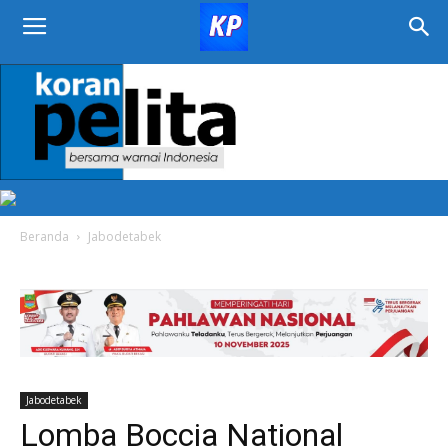
KORAN
PELITA
Beranda
Jabodetabek
Jabodetabek
Lomba Boccia National