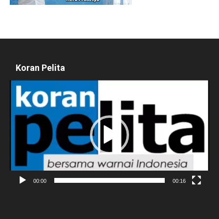
Koran Pelita
Pemutar
Video
00:00
00:16