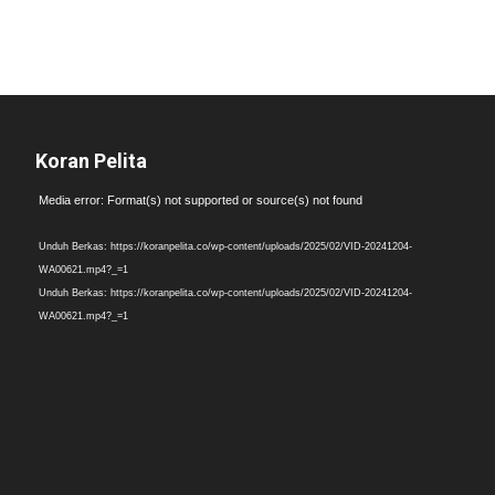
Koran Pelita
Pemutar
Media error: Format(s) not supported or source(s) not found
Video
Unduh Berkas: https://koranpelita.co/wp-content/uploads/2025/02/VID-20241204-
WA00621.mp4?_=1
Unduh Berkas: https://koranpelita.co/wp-content/uploads/2025/02/VID-20241204-
WA00621.mp4?_=1