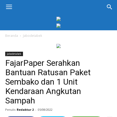
KORAN
PELITA
Beranda
Jabodetabek
Jabodetabek
FajarPaper Serahkan
Bantuan Ratusan Paket
Sembako dan 1 Unit
Kendaraan Angkutan
Sampah
Penulis
Redaktur 2
-
05/08/2022