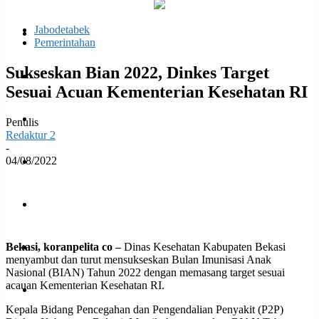
email Anda
Jabodetabek
Politik
Pemerintahan
Sukseskan Bian 2022, Dinkes Target
Daerah
Sesuai Acuan Kementerian Kesehatan RI
Opini
Penulis
Redaktur 2
-
04/08/2022
Ekonomi dan Bisnis
Facebook
Twitter
WhatsApp
Print
Hukrim
Bekasi, koranpelita co –
Dinas Kesehatan Kabupaten Bekasi
Jabodetabek
menyambut dan turut mensukseskan Bulan Imunisasi Anak
Nasional (BIAN) Tahun 2022 dengan memasang target sesuai
acauan Kementerian Kesehatan RI.
Kesehatan
Kepala Bidang Pencegahan dan Pengendalian Penyakit (P2P)