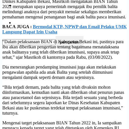
Dinkes Kabupaten Bekasi, Masrikoh mengatakan BIAN Tahun
Olahraga
2022 merupakan upaya pemerintah mengajak ibu pemilik balita
melindungi anaknya dari penyakit menular sekaligus memberikan
pemahaman mengenai penanganan bagi anak balita pasca imunisasi.
Pendidikan
BACA JUGA :
Bermodal KTP, NPWP dan Email Pelaku UMK
Langsung Dapat Izin Usaha
“Dalam pelaksanaan BIAN di Kabupaten Bekasi ini, pastinya para
ibu akan diberikan pengertian tentang bagaimana menatalaksana
anak balitanya yang telah diberikan imunisasi, supaya anak tetap
sehat,” ujar Masrikoh di kantornya pada Rabu, (03/08/2022).
Dia menerangkan pendamping imunisasi juga akan melakukan
pengawalan apabila ada anak Balita yang setelah diimunisasi
mengalami dampak seperti demam atau sejenisnya.
“Bila terjadi demam, pada balita yang telah divaksin mohon
diinformasikan, kemudian nanti akan diberikan obat penurun panas
atau paracetamol dan sejenisnya. Bila terjadi sesuatu yang berbeda
dari sebelumnya segera laporkan ke Dinas Kesehatan Kabupaten
Bekasi atau ke puskesmas terdekat tempat pelaksanaan imunisasi,”
tuturnya.
Mengenai target pelaksanaan BIAN Tahun 2022 in, Ia sampaikan
mengacu kepada target yang telah ditetapkan oleh Kemenkes RI.