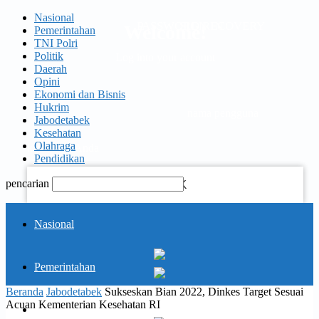
Nasional
PASSWORD RECOVERY
SIGN IN
Welcome!
Pemerintahan
TNI Polri
Politik
Log into your account
Daerah
Opini
Ekonomi dan Bisnis
Hukrim
nama pengguna
Jabodetabek
Kesehatan
Olahraga
kata sandi Anda
Pendidikan
pencarian
Lupa kata sandi Anda?
KORAN
Nasional
PELITA
Pemerintahan
Memulihkan kata sandi anda
Beranda
Jabodetabek
Sukseskan Bian 2022, Dinkes Target Sesuai
Acuan Kementerian Kesehatan RI
TNI Polri