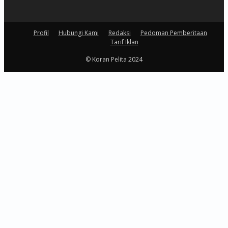
Profil
Hubungi Kami
Redaksi
Pedoman Pemberitaan
Tarif Iklan
© Koran Pelita 2024