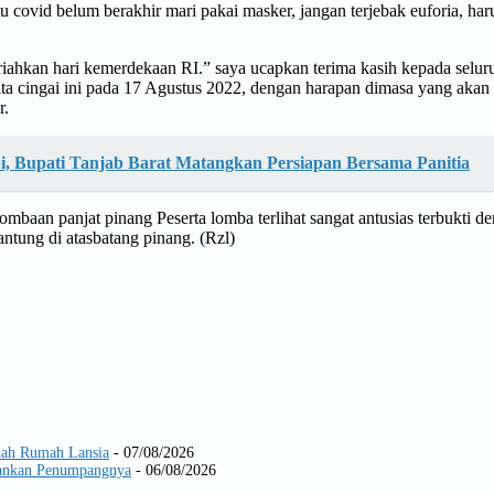
tu covid belum berakhir mari pakai masker, jangan terjebak euforia, har
iahkan hari kemerdekaan RI.” saya ucapkan terima kasih kepada seluru
a cingai ini pada 17 Agustus 2022, dengan harapan dimasa yang akan da
r.
i, Bupati Tanjab Barat Matangkan Persiapan Bersama Panitia
rlombaan panjat pinang Peserta lomba terlihat sangat antusias terbukt
tung di atasbatang pinang. (Rzl)
dah Rumah Lansia
- 07/08/2026
Amankan Penumpangnya
- 06/08/2026