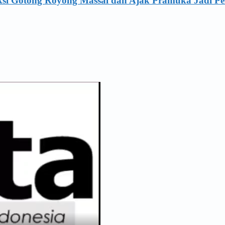
ksi Gotong Royong Massal dan Ajak Pramuka Jadi Pe