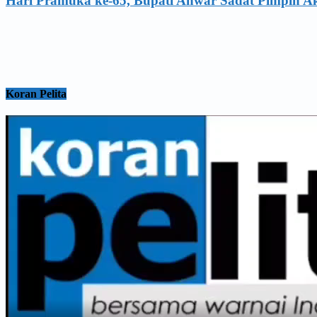
Hari Pramuka ke-65, Bupati Anwar Sadat Pimpin A
Koran Pelita