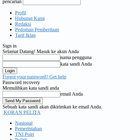
pencarian
Profil
Hubungi Kami
Redaksi
Pedoman Pemberitaan
Tarif Iklan
Sign in
Selamat Datang! Masuk ke akun Anda
nama pengguna
kata sandi Anda
Forgot your password? Get help
Password recovery
Memulihkan kata sandi anda
email Anda
Sebuah kata sandi akan dikirimkan ke email Anda.
KORAN PELITA
Nasional
Pemerintahan
TNI Polri
Politik