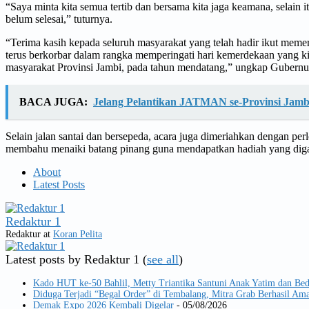
“Saya minta kita semua tertib dan bersama kita jaga keamana, selain i
belum selesai,” tuturnya.
“Terima kasih kepada seluruh masyarakat yang telah hadir ikut memer
terus berkorbar dalam rangka memperingati hari kemerdekaan yang kit
masyarakat Provinsi Jambi, pada tahun mendatang,” ungkap Gubernu
BACA JUGA:
Jelang Pelantikan JATMAN se-Provinsi Jamb
Selain jalan santai dan bersepeda, acara juga dimeriahkan dengan pe
membahu menaiki batang pinang guna mendapatkan hadiah yang digan
About
Latest Posts
Redaktur 1
Redaktur
at
Koran Pelita
Latest posts by Redaktur 1
(
see all
)
Kado HUT ke-50 Bahlil, Metty Triantika Santuni Anak Yatim dan Be
Diduga Terjadi “Begal Order” di Tembalang, Mitra Grab Berhasil 
Demak Expo 2026 Kembali Digelar
- 05/08/2026