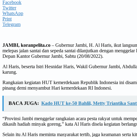
Facebook
Twitter
WhatsApp
Print
Telegram
JAMBI, koranpelita.co
– Gubernur Jambi, H. Al Haris, ikut langs
melepas jalan santai dan sepeda santai dilanjutkan dengan menggel
Depan Kantor Gubernur Jambi, Sabtu (20/08/2022).
Al Haris, beserta Istri Hesnidar Haris, Wakil Gubernur Jambi, Abdull
karung.
Rangkaian kegiatan HUT kemerdekaan Republik Indonesia ini disambut
pinang demi menyambut Hari kemerdekaan RI Indonesi.
BACA JUGA:
Kado HUT ke-50 Bahlil, Metty Triantika Sa
“Provinsi Jambi menggelar rangkaian acara pesta rakyat untuk mempe
dikasih hadiah minyak goreng,” kata Al Haris disela kegiatan berlang
Selain itu Al Haris meminta masyarakat tertib, jaga keamanan serta ki