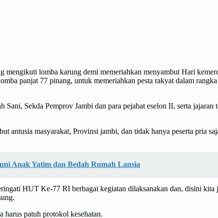
ung mengikuti lomba karung demi memeriahkan menyambut Hari kemerdek
ar lomba panjat 77 pinang, untuk memeriahkan pesta rakyat dalam ra
ah Sani, Sekda Pemprov Jambi dan para pejabat eselon II, serta jajaran
 antusia masyarakat, Provinsi jambi, dan tidak hanya peserta pria s
ntuni Anak Yatim dan Bedah Rumah Lansia
ringati HUT Ke-77 RI berbagai kegiatan dilaksanakan dan, disini kita
sung.
ta harus patuh protokol kesehatan.