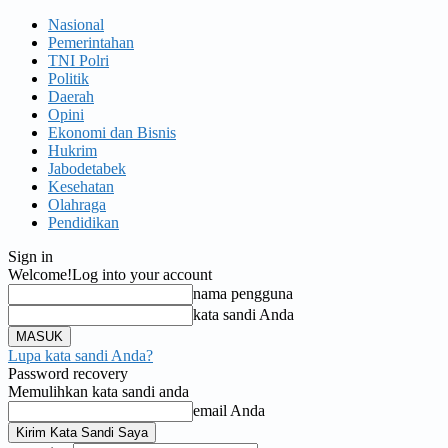
Nasional
Pemerintahan
TNI Polri
Politik
Daerah
Opini
Ekonomi dan Bisnis
Hukrim
Jabodetabek
Kesehatan
Olahraga
Pendidikan
Sign in
Welcome!
Log into your account
nama pengguna
kata sandi Anda
Lupa kata sandi Anda?
Password recovery
Memulihkan kata sandi anda
email Anda