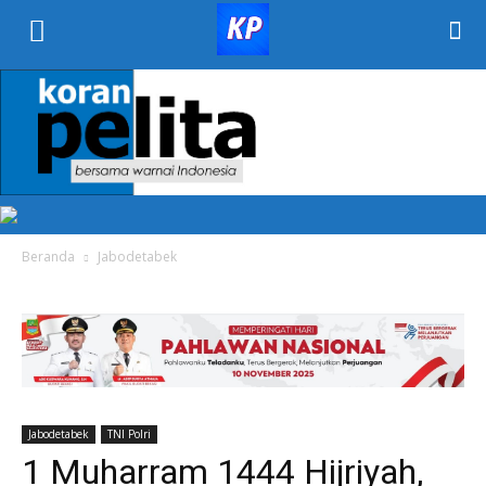
KORAN
PELITA
Beranda
Jabodetabek
Jabodetabek
TNI Polri
1 Muharram 1444 Hijriyah,