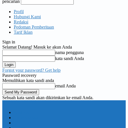
pencarian
Profil
Hubungi Kami
Redaksi
Pedoman Pemberitaan
Tarif Iklan
Sign in
Selamat Datang! Masuk ke akun Anda
nama pengguna
kata sandi Anda
Forgot your password? Get help
Password recovery
Memulihkan kata sandi anda
email Anda
Sebuah kata sandi akan dikirimkan ke email Anda.
KORAN PELITA
Nasional
Pemerintahan
TNI Polri
Politik