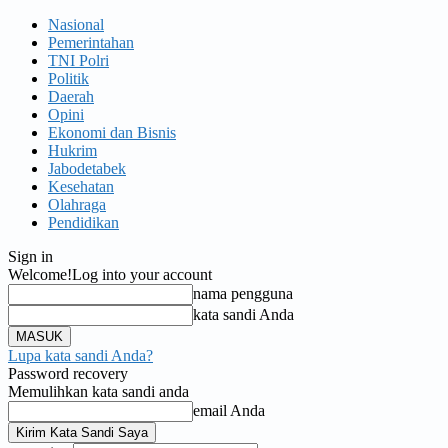
Nasional
Pemerintahan
TNI Polri
Politik
Daerah
Opini
Ekonomi dan Bisnis
Hukrim
Jabodetabek
Kesehatan
Olahraga
Pendidikan
Sign in
Welcome!
Log into your account
nama pengguna
kata sandi Anda
Lupa kata sandi Anda?
Password recovery
Memulihkan kata sandi anda
email Anda