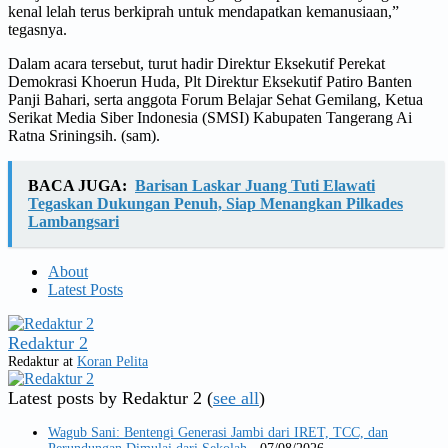
kenal lelah terus berkiprah untuk mendapatkan kemanusiaan,”
tegasnya.
Dalam acara tersebut, turut hadir Direktur Eksekutif Perekat
Demokrasi Khoerun Huda, Plt Direktur Eksekutif Patiro Banten
Panji Bahari, serta anggota Forum Belajar Sehat Gemilang, Ketua
Serikat Media Siber Indonesia (SMSI) Kabupaten Tangerang Ai
Ratna Sriningsih. (sam).
BACA JUGA:
Barisan Laskar Juang Tuti Elawati
Tegaskan Dukungan Penuh, Siap Menangkan Pilkades
Lambangsari
About
Latest Posts
Redaktur 2
Redaktur
at
Koran Pelita
Latest posts by Redaktur 2
(
see all
)
Wagub Sani: Bentengi Generasi Jambi dari IRET, TCC, dan