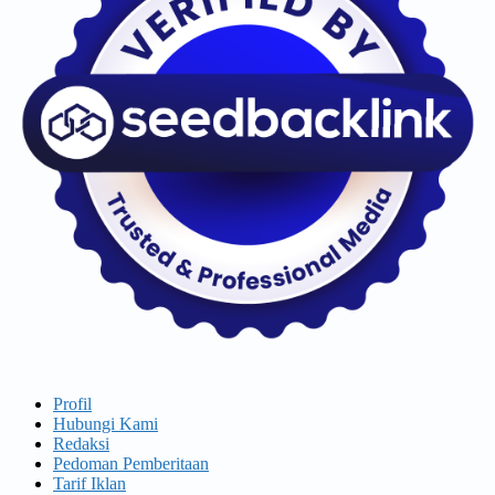
Profil
Hubungi Kami
Redaksi
Pedoman Pemberitaan
Tarif Iklan