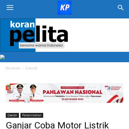
KORAN
PELITA
Beranda
Daerah
Daerah
Pemerintahan
Ganjar Coba Motor Listrik