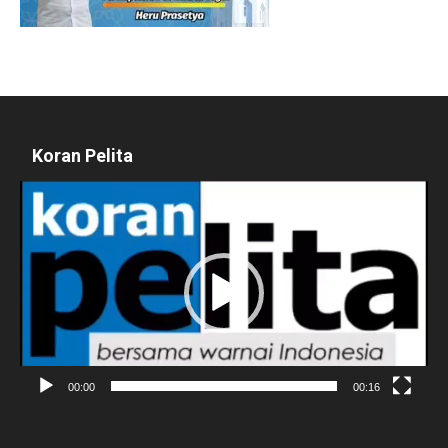
Koran Pelita
Pemutar
Video
00:00
00:16