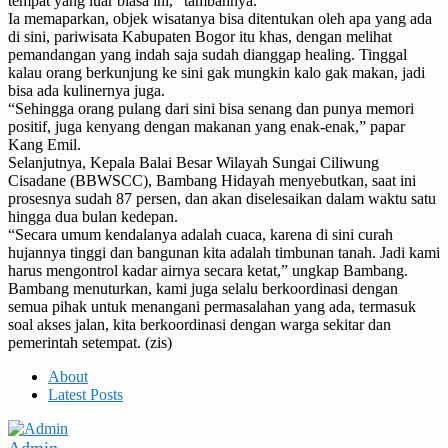
tempat yang luar biasa ini,” tambahnya.
Ia memaparkan, objek wisatanya bisa ditentukan oleh apa yang ada
di sini, pariwisata Kabupaten Bogor itu khas, dengan melihat
pemandangan yang indah saja sudah dianggap healing. Tinggal
kalau orang berkunjung ke sini gak mungkin kalo gak makan, jadi
bisa ada kulinernya juga.
“Sehingga orang pulang dari sini bisa senang dan punya memori
positif, juga kenyang dengan makanan yang enak-enak,” papar
Kang Emil.
Selanjutnya, Kepala Balai Besar Wilayah Sungai Ciliwung
Cisadane (BBWSCC), Bambang Hidayah menyebutkan, saat ini
prosesnya sudah 87 persen, dan akan diselesaikan dalam waktu satu
hingga dua bulan kedepan.
“Secara umum kendalanya adalah cuaca, karena di sini curah
hujannya tinggi dan bangunan kita adalah timbunan tanah. Jadi kami
harus mengontrol kadar airnya secara ketat,” ungkap Bambang.
Bambang menuturkan, kami juga selalu berkoordinasi dengan
semua pihak untuk menangani permasalahan yang ada, termasuk
soal akses jalan, kita berkoordinasi dengan warga sekitar dan
pemerintah setempat. (zis)
About
Latest Posts
Admin