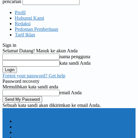
pencarian
Profil
Hubungi Kami
Redaksi
Pedoman Pemberitaan
Tarif Iklan
Sign in
Selamat Datang! Masuk ke akun Anda
nama pengguna
kata sandi Anda
Forgot your password? Get help
Password recovery
Memulihkan kata sandi anda
email Anda
Sebuah kata sandi akan dikirimkan ke email Anda.
KORAN PELITA
Nasional
Pemerintahan
TNI Polri
Politik