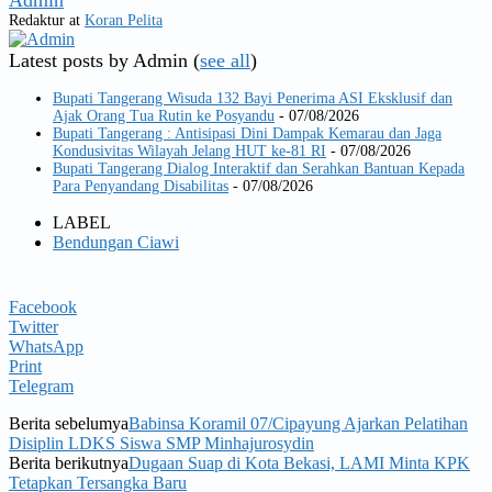
Redaktur
at
Koran Pelita
Latest posts by Admin
(
see all
)
Bupati Tangerang Wisuda 132 Bayi Penerima ASI Eksklusif dan
Ajak Orang Tua Rutin ke Posyandu
- 07/08/2026
Bupati Tangerang : Antisipasi Dini Dampak Kemarau dan Jaga
Kondusivitas Wilayah Jelang HUT ke-81 RI
- 07/08/2026
Bupati Tangerang Dialog Interaktif dan Serahkan Bantuan Kepada
Para Penyandang Disabilitas
- 07/08/2026
LABEL
Bendungan Ciawi
Facebook
Twitter
WhatsApp
Print
Telegram
Berita sebelumya
Babinsa Koramil 07/Cipayung Ajarkan Pelatihan
Disiplin LDKS Siswa SMP Minhajurosydin
Berita berikutnya
Dugaan Suap di Kota Bekasi, LAMI Minta KPK
Tetapkan Tersangka Baru