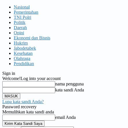
Nasional
Pemerintahan
TNI Polri
Politik
Daerah
Opini
Ekonomi dan Bisnis
Hukrim
Jabodetabek
Kesehatan
Olahraga
Pendidikan
Sign in
Welcome!
Log into your account
nama pengguna
kata sandi Anda
Lupa kata sandi Anda?
Password recovery
Memulihkan kata sandi anda
email Anda