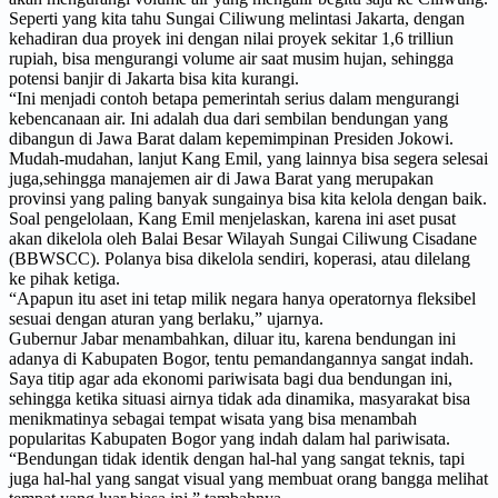
Seperti yang kita tahu Sungai Ciliwung melintasi Jakarta, dengan
kehadiran dua proyek ini dengan nilai proyek sekitar 1,6 trilliun
rupiah, bisa mengurangi volume air saat musim hujan, sehingga
potensi banjir di Jakarta bisa kita kurangi.
“Ini menjadi contoh betapa pemerintah serius dalam mengurangi
kebencanaan air. Ini adalah dua dari sembilan bendungan yang
dibangun di Jawa Barat dalam kepemimpinan Presiden Jokowi.
Mudah-mudahan, lanjut Kang Emil, yang lainnya bisa segera selesai
juga,sehingga manajemen air di Jawa Barat yang merupakan
provinsi yang paling banyak sungainya bisa kita kelola dengan baik.
Soal pengelolaan, Kang Emil menjelaskan, karena ini aset pusat
akan dikelola oleh Balai Besar Wilayah Sungai Ciliwung Cisadane
(BBWSCC). Polanya bisa dikelola sendiri, koperasi, atau dilelang
ke pihak ketiga.
“Apapun itu aset ini tetap milik negara hanya operatornya fleksibel
sesuai dengan aturan yang berlaku,” ujarnya.
Gubernur Jabar menambahkan, diluar itu, karena bendungan ini
adanya di Kabupaten Bogor, tentu pemandangannya sangat indah.
Saya titip agar ada ekonomi pariwisata bagi dua bendungan ini,
sehingga ketika situasi airnya tidak ada dinamika, masyarakat bisa
menikmatinya sebagai tempat wisata yang bisa menambah
popularitas Kabupaten Bogor yang indah dalam hal pariwisata.
“Bendungan tidak identik dengan hal-hal yang sangat teknis, tapi
juga hal-hal yang sangat visual yang membuat orang bangga melihat