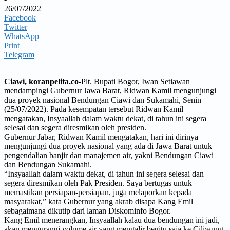
26/07/2022
Facebook
Twitter
WhatsApp
Print
Telegram
Ciawi, koranpelita.co-
Plt. Bupati Bogor, Iwan Setiawan
mendampingi Gubernur Jawa Barat, Ridwan Kamil mengunjungi
dua proyek nasional Bendungan Ciawi dan Sukamahi, Senin
(25/07/2022). Pada kesempatan tersebut Ridwan Kamil
mengatakan, Insyaallah dalam waktu dekat, di tahun ini segera
selesai dan segera diresmikan oleh presiden.
Gubernur Jabar, Ridwan Kamil mengatakan, hari ini dirinya
mengunjungi dua proyek nasional yang ada di Jawa Barat untuk
pengendalian banjir dan manajemen air, yakni Bendungan Ciawi
dan Bendungan Sukamahi.
“Insyaallah dalam waktu dekat, di tahun ini segera selesai dan
segera diresmikan oleh Pak Presiden. Saya bertugas untuk
memastikan persiapan-persiapan, juga melaporkan kepada
masyarakat,” kata Gubernur yang akrab disapa Kang Emil
sebagaimana dikutip dari laman Diskominfo Bogor.
Kang Emil menerangkan, Insyaallah kalau dua bendungan ini jadi,
akan mengurangi volume air yang mengalir begitu saja ke Ciliwung.