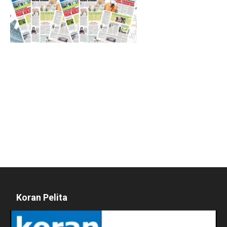
Koran Pelita
Pemutar
Video