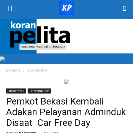
KORAN
PELITA
Beranda
Jabodetabek
Jabodetabek
Pemerintahan
Pemkot Bekasi Kembali
Adakan Pelayanan Adminduk
Disaat Car Free Day
Penulis
Redaktur 2
-
26/06/2022