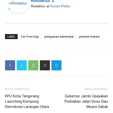
Redaktur 2
Redaktur
at
Koran Pelita
LABEL
Car Free Day
pelayanan adminduk
pemkot bekasi
Berita sebelumya
Berita berikutnya
KPU Kota Tangerang
Gubernur Jambi Upayakan
Launching Kampung
Perbaikan Jalan Desa Siau
Demokrasi Larangan Utara
Muara Sabak