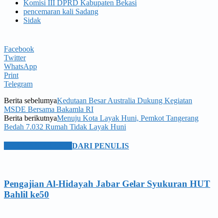
Komisi III DPRD Kabupaten Bekasi
pencemaran kali Sadang
Sidak
Facebook
Twitter
WhatsApp
Print
Telegram
Berita sebelumya
Kedutaan Besar Australia Dukung Kegiatan
MSDE Bersama Bakamla RI
Berita berikutnya
Menuju Kota Layak Huni, Pemkot Tangerang
Bedah 7.032 Rumah Tidak Layak Huni
BERITA TERKAIT
DARI PENULIS
Pengajian Al-Hidayah Jabar Gelar Syukuran HUT
Bahlil ke50