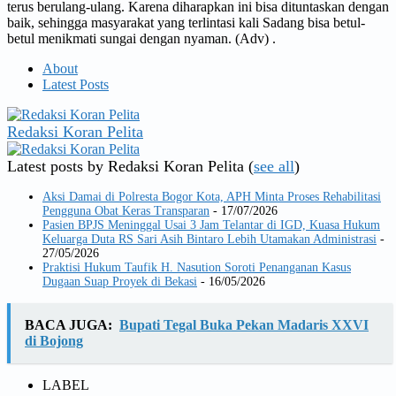
terus berulang-ulang. Karena diharapkan ini bisa dituntaskan dengan
baik, sehingga masyarakat yang terlintasi kali Sadang bisa betul-
betul menikmati sungai dengan nyaman. (Adv) .
About
Latest Posts
Redaksi Koran Pelita
Latest posts by Redaksi Koran Pelita
(
see all
)
Aksi Damai di Polresta Bogor Kota, APH Minta Proses Rehabilitasi
Pengguna Obat Keras Transparan
- 17/07/2026
Pasien BPJS Meninggal Usai 3 Jam Telantar di IGD, Kuasa Hukum
Keluarga Duta RS Sari Asih Bintaro Lebih Utamakan Administrasi
-
27/05/2026
Praktisi Hukum Taufik H. Nasution Soroti Penanganan Kasus
Dugaan Suap Proyek di Bekasi
- 16/05/2026
BACA JUGA:
Bupati Tegal Buka Pekan Madaris XXVI
di Bojong
LABEL