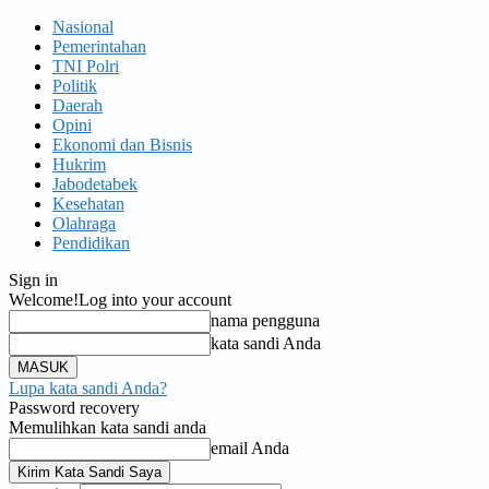
Nasional
Pemerintahan
TNI Polri
Politik
Daerah
Opini
Ekonomi dan Bisnis
Hukrim
Jabodetabek
Kesehatan
Olahraga
Pendidikan
Sign in
Welcome!
Log into your account
nama pengguna
kata sandi Anda
Lupa kata sandi Anda?
Password recovery
Memulihkan kata sandi anda
email Anda