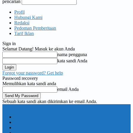
pencarian
Profil
Hubungi Kami
Redaksi
Pedoman Pemberitaan
Tarif Iklan
Sign in
Selamat Datang! Masuk ke akun Anda
nama pengguna
kata sandi Anda
Forgot your password? Get help
Password recovery
Memulihkan kata sandi anda
email Anda
Sebuah kata sandi akan dikirimkan ke email Anda.
KORAN PELITA
Nasional
Pemerintahan
TNI Polri
Politik