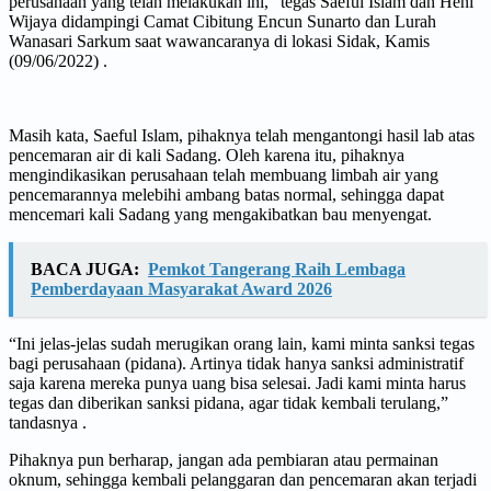
perusahaan yang telah melakukan ini,” tegas Saeful Islam dan Heni
Wijaya didampingi Camat Cibitung Encun Sunarto dan Lurah
Wanasari Sarkum saat wawancaranya di lokasi Sidak, Kamis
(09/06/2022) .
Masih kata, Saeful Islam, pihaknya telah mengantongi hasil lab atas
pencemaran air di kali Sadang. Oleh karena itu, pihaknya
mengindikasikan perusahaan telah membuang limbah air yang
pencemarannya melebihi ambang batas normal, sehingga dapat
mencemari kali Sadang yang mengakibatkan bau menyengat.
BACA JUGA:
Pemkot Tangerang Raih Lembaga
Pemberdayaan Masyarakat Award 2026
“Ini jelas-jelas sudah merugikan orang lain, kami minta sanksi tegas
bagi perusahaan (pidana). Artinya tidak hanya sanksi administratif
saja karena mereka punya uang bisa selesai. Jadi kami minta harus
tegas dan diberikan sanksi pidana, agar tidak kembali terulang,”
tandasnya .
Pihaknya pun berharap, jangan ada pembiaran atau permainan
oknum, sehingga kembali pelanggaran dan pencemaran akan terjadi