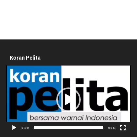
Koran Pelita
Pemutar
Video
00:00
00:16