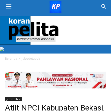
KORAN
PELITA
Beranda
Jabodetabek
Jabodetabek
Atlit NPCI Kabupaten Bekasi,