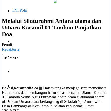
email Anda
TNI Polri
Politik
Melalui Silaturahmi Antara ulama dan
Umaro Koramil 01 Tambun Panjatkan
Daerah
Doa
Opini
Penulis
Redaktur 2
-
Ekonomi dan Bisnis
10/12/2021
Facebook
Twitter
WhatsApp
Print
Hukrim
Jabodetabek
Bekasi,koranpelita.co |||
Dalam rangka menjaga serta memelihara
Kamtibmas dan membangun harmonisasi bersama Ulama, Koramil
01 Tambun Serma Agus Purnawan hadiri acara silaturahmi antara
Kesehatan
ulama dan Umaro acara berlangsung di Sekolah Ypi Annadwah
Desa Lambangsari Kec.Tambun Selatan kab.Bekasi Jumat
10/12/2021