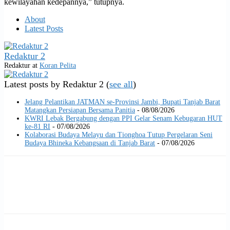
kewilayahan kedepannya,” tutupnya.
About
Latest Posts
Redaktur 2
Redaktur
at
Koran Pelita
Latest posts by Redaktur 2
(
see all
)
Jelang Pelantikan JATMAN se-Provinsi Jambi, Bupati Tanjab Barat
Matangkan Persiapan Bersama Panitia
- 08/08/2026
KWRI Lebak Bergabung dengan PPI Gelar Senam Kebugaran HUT
ke-81 RI
- 07/08/2026
Kolaborasi Budaya Melayu dan Tionghoa Tutup Pergelaran Seni
Budaya Bhineka Kebangsaan di Tanjab Barat
- 07/08/2026