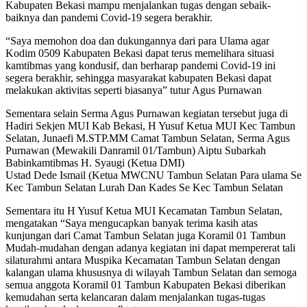
Kabupaten Bekasi mampu menjalankan tugas dengan sebaik-
baiknya dan pandemi Covid-19 segera berakhir.
“Saya memohon doa dan dukungannya dari para Ulama agar
Kodim 0509 Kabupaten Bekasi dapat terus memelihara situasi
kamtibmas yang kondusif, dan berharap pandemi Covid-19 ini
segera berakhir, sehingga masyarakat kabupaten Bekasi dapat
melakukan aktivitas seperti biasanya” tutur Agus Purnawan
Sementara selain Serma Agus Purnawan kegiatan tersebut juga di
Hadiri Sekjen MUI Kab Bekasi, H Yusuf Ketua MUI Kec Tambun
Selatan, Junaefi M.STP.MM Camat Tambun Selatan, Serma Agus
Purnawan (Mewakili Danramil 01/Tambun) Aiptu Subarkah
Babinkamtibmas H. Syaugi (Ketua DMI)
Ustad Dede Ismail (Ketua MWCNU Tambun Selatan Para ulama Se
Kec Tambun Selatan Lurah Dan Kades Se Kec Tambun Selatan
Sementara itu H Yusuf Ketua MUI Kecamatan Tambun Selatan,
mengatakan “Saya mengucapkan banyak terima kasih atas
kunjungan dari Camat Tambun Selatan juga Koramil 01 Tambun
Mudah-mudahan dengan adanya kegiatan ini dapat mempererat tali
silaturahmi antara Muspika Kecamatan Tambun Selatan dengan
kalangan ulama khususnya di wilayah Tambun Selatan dan semoga
semua anggota Koramil 01 Tambun Kabupaten Bekasi diberikan
kemudahan serta kelancaran dalam menjalankan tugas-tugas