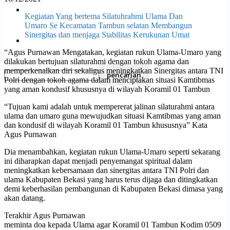
Olahraga
Kegiatan Yang bertema Silatuhrahmi Ulama Dan
Umaro Se Kecamatan Tambun selatan Membangun
Sinergitas dan menjaga Stabilitas Kerukunan Umat
Pendidikan
“Agus Purnawan Mengatakan, kegiatan rukun Ulama-Umaro yang
dilakukan bertujuan silaturahmi dengan tokoh agama dan
memperkenalkan diri sekaligus meningkatkan Sinergitas antara TNI
Polri dengan tokoh agama dalam menciptakan situasi Kamtibmas
yang aman kondusif khususnya di wilayah Koramil 01 Tambun
“Tujuan kami adalah untuk mempererat jalinan silaturahmi antara
ulama dan umaro guna mewujudkan situasi Kamtibmas yang aman
dan kondusif di wilayah Koramil 01 Tambun khususnya” Kata
Agus Purnawan
Dia menambahkan, kegiatan rukun Ulama-Umaro seperti sekarang
ini diharapkan dapat menjadi penyemangat spiritual dalam
meningkatkan kebersamaan dan sinergitas antara TNI Polri dan
ulama Kabupaten Bekasi yang harus terus dijaga dan ditingkatkan
demi keberhasilan pembangunan di Kabupaten Bekasi dimasa yang
akan datang.
Terakhir Agus Purnawan
meminta doa kepada Ulama agar Koramil 01 Tambun Kodim 0509