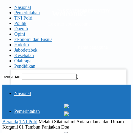
Nasional
PASSWORD RECOVERY
SIGN IN
Welcome!
Pemerintahan
TNI Polri
Politik
Log into your account
Daerah
Opini
Ekonomi dan Bisnis
Hukrim
nama pengguna
Jabodetabek
Kesehatan
Olahraga
kata sandi Anda
Pendidikan
pencarian
Lupa kata sandi Anda?
KORAN
Nasional
PELITA
Pemerintahan
Memulihkan kata sandi anda
Beranda
TNI Polri
Melalui Silaturahmi Antara ulama dan Umaro
Koramil 01 Tambun Panjatkan Doa
TNI Polri