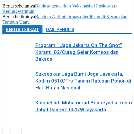
Berita sebelumya
Babinsa gencarkan Vaksinasi di Puskesmas
Kedungwaringin
Berita berikutnya
Bendera Atribut Ormas ditertibkan di Kecamatan
Tambun Utara
BERITA TERKAIT
DARI PENULIS
Program “ Jaga Jakarta On The Spot”
Koramil 02/Curug Gelar Komsos dan
Baksos
Sukseskan Jaga Bumi Jaga Jayakarta,
Kodim 0510/Trs Tanam Ratusan Pohon di
Hari Hutan Nasional
Kolonel Inf. Mohammad Benrieyadin Resmi
Jabat Danrem 051/Wijayakarta