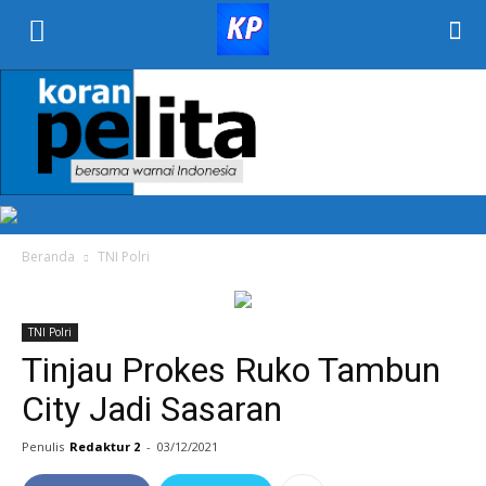
KORAN
PELITA
Beranda
TNI Polri
TNI Polri
Tinjau Prokes Ruko Tambun
City Jadi Sasaran
Penulis
Redaktur 2
-
03/12/2021