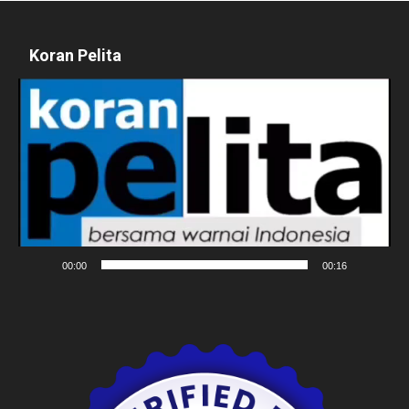
Koran Pelita
Pemutar
Video
00:00
00:16