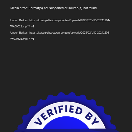
Pemutar
Media error: Format(s) not supported or source(s) not found
Video
Unduh Berkas: https://koranpelita.co/wp-content/uploads/2025/02/VID-20241204-
WA00621.mp4?_=1
Unduh Berkas: https://koranpelita.co/wp-content/uploads/2025/02/VID-20241204-
WA00621.mp4?_=1