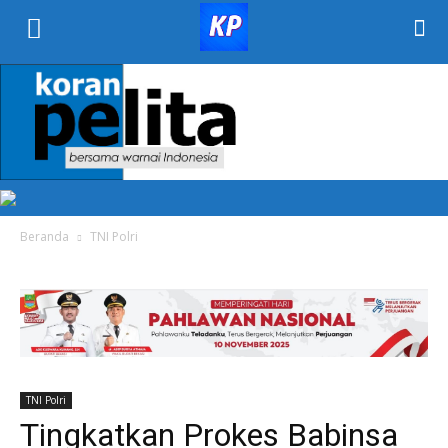
KORAN
PELITA
Beranda
TNI Polri
TNI Polri
Tingkatkan Prokes Babinsa