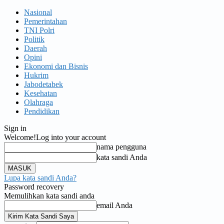
Nasional
Pemerintahan
TNI Polri
Politik
Daerah
Opini
Ekonomi dan Bisnis
Hukrim
Jabodetabek
Kesehatan
Olahraga
Pendidikan
Sign in
Welcome!
Log into your account
nama pengguna
kata sandi Anda
Lupa kata sandi Anda?
Password recovery
Memulihkan kata sandi anda
email Anda