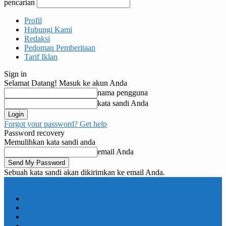
pencarian
Profil
Hubungi Kami
Redaksi
Pedoman Pemberitaan
Tarif Iklan
Sign in
Selamat Datang! Masuk ke akun Anda
nama pengguna
kata sandi Anda
Forgot your password? Get help
Password recovery
Memulihkan kata sandi anda
email Anda
Sebuah kata sandi akan dikirimkan ke email Anda.
KORAN PELITA
Nasional
Pemerintahan
TNI Polri
Politik