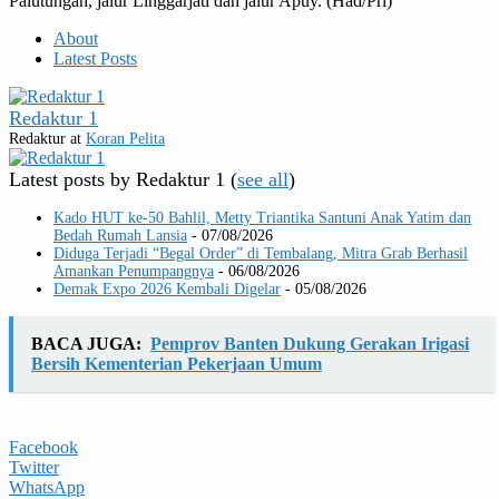
Palutungan, jalur Linggarjati dan jalur Apuy. (Had/Pri)
About
Latest Posts
Redaktur 1
Redaktur
at
Koran Pelita
Latest posts by Redaktur 1
(
see all
)
Kado HUT ke-50 Bahlil, Metty Triantika Santuni Anak Yatim dan
Bedah Rumah Lansia
- 07/08/2026
Diduga Terjadi “Begal Order” di Tembalang, Mitra Grab Berhasil
Amankan Penumpangnya
- 06/08/2026
Demak Expo 2026 Kembali Digelar
- 05/08/2026
BACA JUGA:
Pemprov Banten Dukung Gerakan Irigasi
Bersih Kementerian Pekerjaan Umum
Facebook
Twitter
WhatsApp