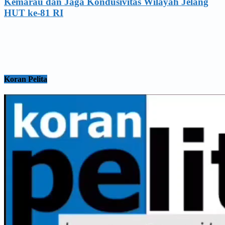
Kemarau dan Jaga Kondusivitas Wilayah Jelang
HUT ke-81 RI
Koran Pelita