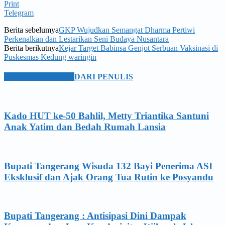
Print
Telegram
Berita sebelumya
GKP Wujudkan Semangat Dharma Pertiwi
Perkenalkan dan Lestarikan Seni Budaya Nusantara
Berita berikutnya
Kejar Target Babinsa Genjot Serbuan Vaksinasi di
Puskesmas Kedung waringin
BERITA TERKAIT
DARI PENULIS
Kado HUT ke-50 Bahlil, Metty Triantika Santuni
Anak Yatim dan Bedah Rumah Lansia
Bupati Tangerang Wisuda 132 Bayi Penerima ASI
Eksklusif dan Ajak Orang Tua Rutin ke Posyandu
Bupati Tangerang : Antisipasi Dini Dampak