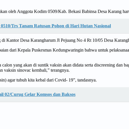
 lakukan oleh Anggota Kodim 0509/Kab. Bekasi Babinsa Desa Karang h
 0510/Trs Tanam Ratusan Pohon di Hari Hutan Nasional
sung di Kantor Desa Karangharum Jl Pejuang No 4 Rt 10/05 Desa Kar
ian dari Kepala Puskesmas Kedungwaringin bahwa untuk pelaksanaan ke
alon yang akan di suntik vaksin akan didata serta discreening dan bag
an vaksin sinovac kembali,” terangnya.
n) agar tubuh kita kebal dari Covid- 19”, tandasnya.
il 02/Curug Gelar Komsos dan Baksos