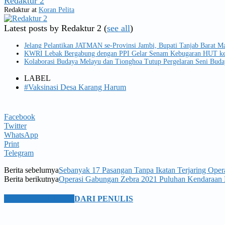
Redaktur 2
Redaktur
at
Koran Pelita
Latest posts by Redaktur 2
(
see all
)
Jelang Pelantikan JATMAN se-Provinsi Jambi, Bupati Tanjab Barat Ma
KWRI Lebak Bergabung dengan PPI Gelar Senam Kebugaran HUT ke
Kolaborasi Budaya Melayu dan Tionghoa Tutup Pergelaran Seni Buda
LABEL
#Vaksinasi Desa Karang Harum
Facebook
Twitter
WhatsApp
Print
Telegram
Berita sebelumya
Sebanyak 17 Pasangan Tanpa Ikatan Terjaring Ope
Berita berikutnya
Operasi Gabungan Zebra 2021 Puluhan Kendaraan 
BERITA TERKAIT
DARI PENULIS