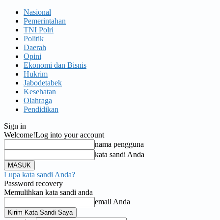
Nasional
Pemerintahan
TNI Polri
Politik
Daerah
Opini
Ekonomi dan Bisnis
Hukrim
Jabodetabek
Kesehatan
Olahraga
Pendidikan
Sign in
Welcome!
Log into your account
nama pengguna
kata sandi Anda
Lupa kata sandi Anda?
Password recovery
Memulihkan kata sandi anda
email Anda