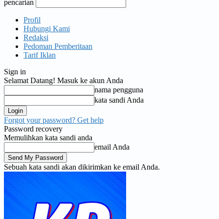
pencarian
Profil
Hubungi Kami
Redaksi
Pedoman Pemberitaan
Tarif Iklan
Sign in
Selamat Datang! Masuk ke akun Anda
nama pengguna
kata sandi Anda
Forgot your password? Get help
Password recovery
Memulihkan kata sandi anda
email Anda
Sebuah kata sandi akan dikirimkan ke email Anda.