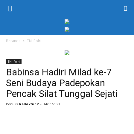
KORAN
PELITA
Beranda
TNI Polri
TNI Polri
Babinsa Hadiri Milad ke-7
Seni Budaya Padepokan
Pencak Silat Tunggal Sejati
Penulis
Redaktur 2
-
14/11/2021
Facebook
Twitter
WhatsApp
P