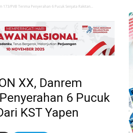
 173/PVB Terima Penyerahan 6 Pucuk Senjata Rakitan...
PON XX, Danrem
Penyerahan 6 Pucuk
Dari KST Yapen