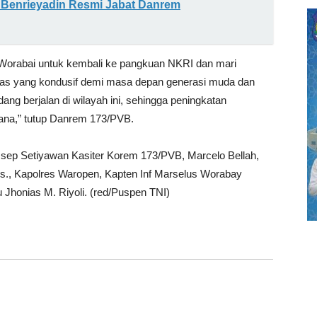
 Benrieyadin Resmi Jabat Danrem
Worabai untuk kembali ke pangkuan NKRI dan mari
as yang kondusif demi masa depan generasi muda dan
ng berjalan di wilayah ini, sehingga peningkatan
ana,” tutup Danrem 173/PVB.
f Usep Setiyawan Kasiter Korem 173/PVB, Marcelo Bellah,
os., Kapolres Waropen, Kapten Inf Marselus Worabay
Jhonias M. Riyoli. (red/Puspen TNI)