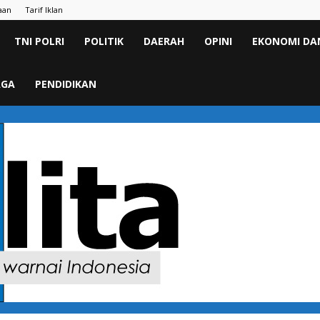
aan
Tarif Iklan
TNI POLRI
POLITIK
DAERAH
OPINI
EKONOMI DAN
AGA
PENDIDIKAN