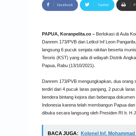
Facebook
Twitter
P
PAPUA, Koranpelita.co –
Berlokasi di Aula Ko
Danrem 173/PVB dan Letkol Inf Leon Pangarib
langsung 6 pucuk senjata rakitan beserta muni
Teroris (KST) yang ada di wilayah Distrik Angk
Papua, Rabu (13/10/2021).
Danrem 173/PVB mengungkapkan, dua orang sim
terdiri dari 4 pucuk laras panjang, 2 pucuk laras
bendera bintang kejora dan beberapa dokumen K
Indonesia karena telah membangun Papua dan
dibuka secara langsung oleh Presiden RI Ir. H
BACA JUGA:
Kolonel Inf. Mohammad