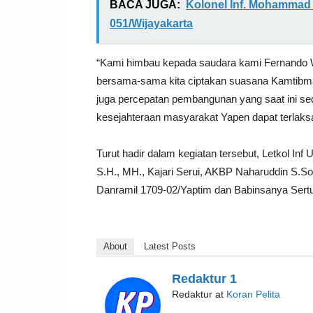
BACA JUGA:
Kolonel Inf. Mohammad
051/Wijayakarta
“Kami himbau kepada saudara kami Fernando 
bersama-sama kita ciptakan suasana Kamtibm
juga percepatan pembangunan yang saat ini seda
kesejahteraan masyarakat Yapen dapat terlaks
Turut hadir dalam kegiatan tersebut, Letkol In
S.H., MH., Kajari Serui, AKBP Naharuddin S.S
Danramil 1709-02/Yaptim dan Babinsanya Sertu 
About
Latest Posts
Redaktur 1
Redaktur
at
Koran Pelita