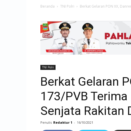
Beranda
TNI Polri
Berkat Gelaran PON XX, Danrem
TNI Polri
Berkat Gelaran 
173/PVB Terima 
Senjata Rakitan 
Penulis
Redaktur 1
-
16/10/2021