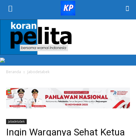
KORAN
PELITA
Beranda
Jabodetabek
Jabodetabek
Ingin Warganya Sehat Ketua