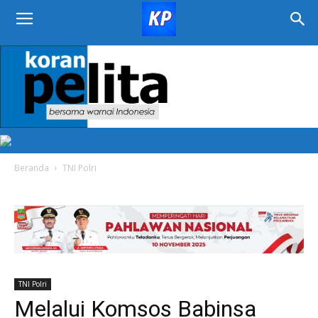
KORAN
PELITA
Beranda
TNI Polri
TNI Polri
Melalui Komsos Babinsa