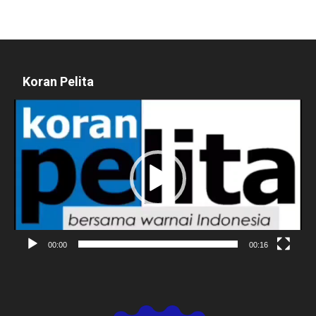
Koran Pelita
Pemutar
Video
00:00
00:16