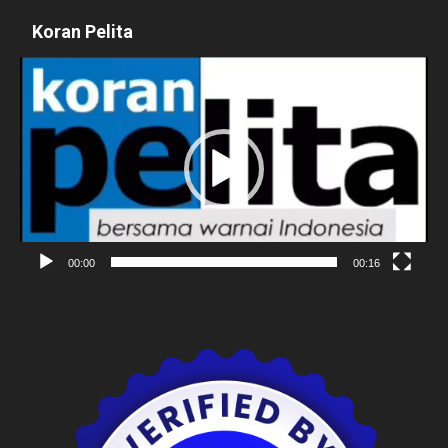
Koran Pelita
Pemutar
Video
00:00
00:16