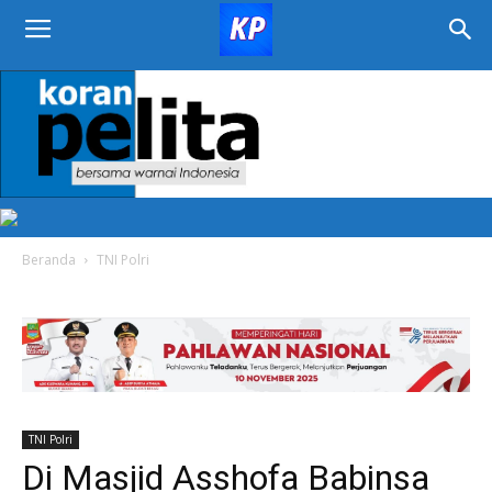
KORAN
PELITA
Beranda
TNI Polri
TNI Polri
Di Masjid Asshofa Babinsa