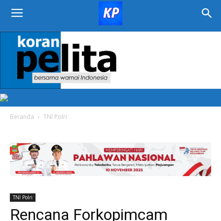
KORAN
PELITA
Beranda
TNI Polri
TNI Polri
Rencana Forkopimcam