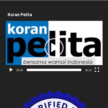
Koran Pelita
Pemutar
Video
00:00
00:16