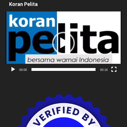
Koran Pelita
Pemutar
Video
00:00
00:16