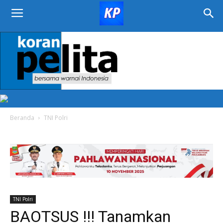
KORAN
PELITA
Beranda
TNI Polri
TNI Polri
BAOTSUS !!! Tanamkan