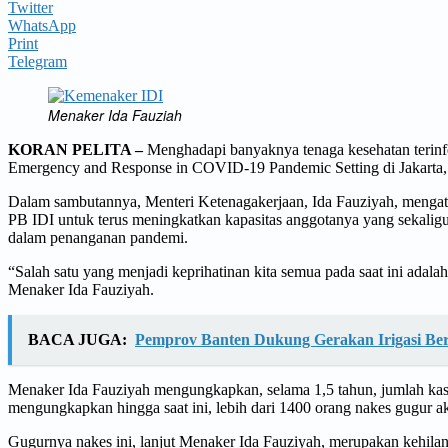
Twitter
WhatsApp
Print
Telegram
Menaker Ida Fauziah
KORAN PELITA –
Menghadapi banyaknya tenaga kesehatan terin
Emergency and Response in COVID-19 Pandemic Setting di Jakarta, 
Dalam sambutannya, Menteri Ketenagakerjaan, Ida Fauziyah, menga
PB IDI untuk terus meningkatkan kapasitas anggotanya yang sekaligu
dalam penanganan pandemi.
“Salah satu yang menjadi keprihatinan kita semua pada saat ini adala
Menaker Ida Fauziyah.
BACA JUGA:
Pemprov Banten Dukung Gerakan Irigasi Be
Menaker Ida Fauziyah mengungkapkan, selama 1,5 tahun, jumlah kasu
mengungkapkan hingga saat ini, lebih dari 1400 orang nakes gugur ak
Gugurnya nakes ini, lanjut Menaker Ida Fauziyah, merupakan kehila