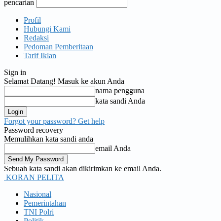
pencarian
Profil
Hubungi Kami
Redaksi
Pedoman Pemberitaan
Tarif Iklan
Sign in
Selamat Datang! Masuk ke akun Anda
nama pengguna
kata sandi Anda
Forgot your password? Get help
Password recovery
Memulihkan kata sandi anda
email Anda
Sebuah kata sandi akan dikirimkan ke email Anda.
KORAN PELITA
Nasional
Pemerintahan
TNI Polri
Politik