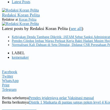
Latest Posts
Redaksi Koran Pelita
Redaktur
at
Koran Pelita
Latest posts by Redaksi Koran Pelita
(
see all
)
Kebijakan Denda Tambang Dikritik: JATAM Sebut Sanksi Administrat
Pemdes Ciledug Imbau Warga Perkuat Kerja Bakti Hadapi Musim Huj
Normalisasi Kali Dahuan di Setu Dimulai, Didanai CSR Perusahaan Pr
LABEL
kemenaker
Facebook
Twitter
WhatsApp
Print
Telegram
Berita sebelumya
Pemdes jejalenjaya gelar Vaksinasi massal
Berita berikutnya
Distrik 1 Maikarta di pantau satgas ppkm level 4 