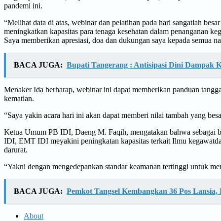
pandemi ini.
“Melihat data di atas, webinar dan pelatihan pada hari sangatlah besa
meningkatkan kapasitas para tenaga kesehatan dalam penanganan ke
Saya memberikan apresiasi, doa dan dukungan saya kepada semua nake
BACA JUGA:
Bupati Tangerang : Antisipasi Dini Dampak 
Menaker Ida berharap, webinar ini dapat memberikan panduan tanggap
kematian.
“Saya yakin acara hari ini akan dapat memberi nilai tambah yang be
Ketua Umum PB IDI, Daeng M. Faqih, mengatakan bahwa sebagai ba
IDI, EMT IDI meyakini peningkatan kapasitas terkait Ilmu kegawatda
darurat.
“Yakni dengan mengedepankan standar keamanan tertinggi untuk menja
BACA JUGA:
Pemkot Tangsel Kembangkan 36 Pos Lansia, 
About