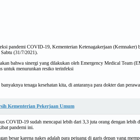
feksi pandemi COVID-19, Kementerian Ketenagakerjaan (Kemnaker) be
Sabtu (31/7/2021).
takan bahwa sinergi yang dilakukan oleh Emergency Medical Team (E
s untuk menurunkan resiko terinfeksi
h banyaknya tenaga kesehatan kita, di antaranya para dokter dan perawat
rsih Kementerian Pekerjaan Umum
s COVID-19 sudah mencapai lebih dari 3,3 juta orang dengan lebih da
ibat pandemi ini.
ngan besar karena nakes adalah para pejuang di garis depan yang me