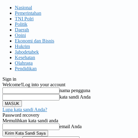
Nasional
Pemerintahan
TNI Polri
Politik
Daerah
Opini
Ekonomi dan Bisnis
Hukrim
Jabodetabek
Kesehatan
Olahraga
Pendidikan
Sign in
Welcome!
Log into your account
nama pengguna
kata sandi Anda
Lupa kata sandi Anda?
Password recovery
Memulihkan kata sandi anda
email Anda