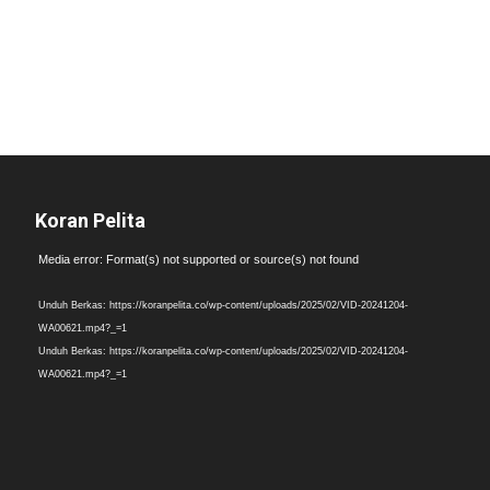
Koran Pelita
Pemutar
Media error: Format(s) not supported or source(s) not found
Video
Unduh Berkas: https://koranpelita.co/wp-content/uploads/2025/02/VID-20241204-
WA00621.mp4?_=1
Unduh Berkas: https://koranpelita.co/wp-content/uploads/2025/02/VID-20241204-
WA00621.mp4?_=1