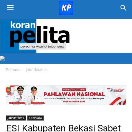
KORAN
PELITA
Beranda
Jabodetabek
Jabodetabek
Olahraga
ESI Kabupaten Bekasi Sabet