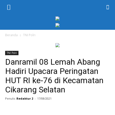
KORAN
PELITA
Beranda
TNI Polri
TNI Polri
Danramil 08 Lemah Abang
Hadiri Upacara Peringatan
HUT RI ke-76 di Kecamatan
Cikarang Selatan
Penulis
Redaktur 2
-
17/08/2021
Facebook
Twitter
WhatsApp
P