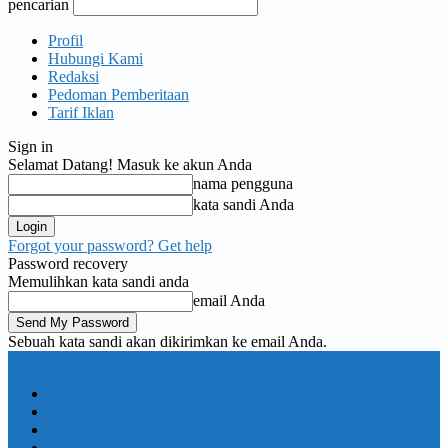
pencarian
Profil
Hubungi Kami
Redaksi
Pedoman Pemberitaan
Tarif Iklan
Sign in
Selamat Datang! Masuk ke akun Anda
nama pengguna
kata sandi Anda
Forgot your password? Get help
Password recovery
Memulihkan kata sandi anda
email Anda
Sebuah kata sandi akan dikirimkan ke email Anda.
KORAN PELITA
Nasional
Pemerintahan
TNI Polri
Politik