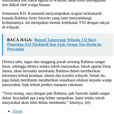
masyarakat dan tokoh agama di wilayah, akan lebih didengarkan
dan diikuti oleh warga binaan.
Sementara KH. Kasmundi menyampaikan ucapan terimakasih
kepada Babinsa Sertu Saswito yang rutin menyambangi
kediamannya. Ini merupakan bentuk kedekatan TNI dengan rakyat
di wilayah.
BACA JUGA:
Bupati Tangerang Wisuda 132 Bayi
Penerima ASI Eksklusif dan Ajak Orang Tua Rutin ke
Posyandu
Dirinya tahu, tugas dan tanggung jawab seorang Babinsa sangat
berat, sehingga dirinya selaku tokoh masyarakat, tokoh agama Desa
Jamus, akan berusaha membantu Babinsa dalam memberikan
informasi terkait keadaan, situasi dan kondisi wilayah. Selain itu,
juga dalam membantu memberikan sosialisasi edukasi kepada warga
masyarakat, baik terkait protkes maupun vaksinasi.
“Terus terang, saya dengan pak Babinsa, pak Saswito sudah sangat
dekat. Insyaallah apa yang beliau sampaikan, kami selaku tokoh
masyarakat akan tulus ikhlas membantu,” tuturnya. (er)
About