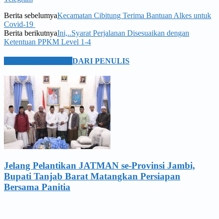
Berita sebelumya
Kecamatan Cibitung Terima Bantuan Alkes untuk
Covid-19
Berita berikutnya
Ini,..Syarat Perjalanan Disesuaikan dengan
Ketentuan PPKM Level 1-4
BERITA TERKAIT
DARI PENULIS
Jelang Pelantikan JATMAN se-Provinsi Jambi,
Bupati Tanjab Barat Matangkan Persiapan
Bersama Panitia