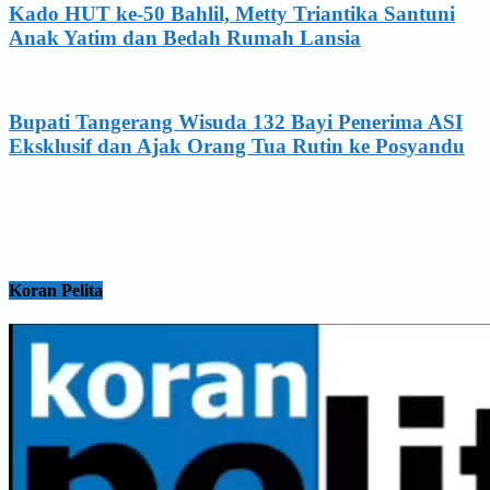
Kado HUT ke-50 Bahlil, Metty Triantika Santuni
Anak Yatim dan Bedah Rumah Lansia
Bupati Tangerang Wisuda 132 Bayi Penerima ASI
Eksklusif dan Ajak Orang Tua Rutin ke Posyandu
Koran Pelita