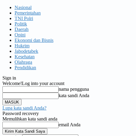
Nasional
Pemerintahan
TNI Polri
Politik
Daerah
Opini
Ekonomi dan Bisnis
Hukrim
Jabodetabek
Kesehatan
Olahraga
Pendidikan
Sign in
Welcome!
Log into your account
nama pengguna
kata sandi Anda
Lupa kata sandi Anda?
Password recovery
Memulihkan kata sandi anda
email Anda