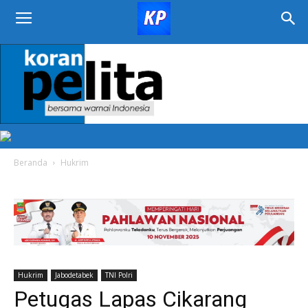
KORAN
PELITA
Beranda
Hukrim
Hukrim
Jabodetabek
TNI Polri
Petugas Lapas Cikarang