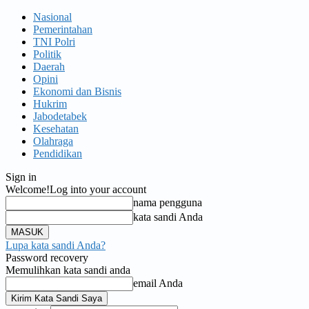
Nasional
Pemerintahan
TNI Polri
Politik
Daerah
Opini
Ekonomi dan Bisnis
Hukrim
Jabodetabek
Kesehatan
Olahraga
Pendidikan
Sign in
Welcome!
Log into your account
nama pengguna
kata sandi Anda
Lupa kata sandi Anda?
Password recovery
Memulihkan kata sandi anda
email Anda