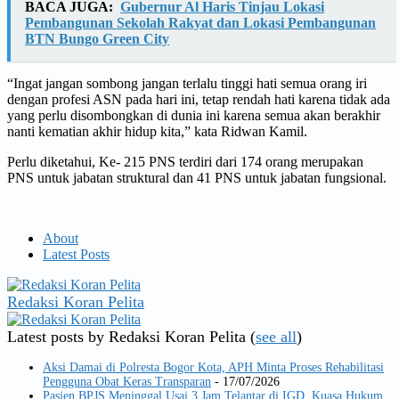
BACA JUGA:
Gubernur Al Haris Tinjau Lokasi
Pembangunan Sekolah Rakyat dan Lokasi Pembangunan
BTN Bungo Green City
“Ingat jangan sombong jangan terlalu tinggi hati semua orang iri
dengan profesi ASN pada hari ini, tetap rendah hati karena tidak ada
yang perlu disombongkan di dunia ini karena semua akan berakhir
nanti kematian akhir hidup kita,” kata Ridwan Kamil.
Perlu diketahui, Ke- 215 PNS terdiri dari 174 orang merupakan
PNS untuk jabatan struktural dan 41 PNS untuk jabatan fungsional.
About
Latest Posts
Redaksi Koran Pelita
Latest posts by Redaksi Koran Pelita
(
see all
)
Aksi Damai di Polresta Bogor Kota, APH Minta Proses Rehabilitasi
Pengguna Obat Keras Transparan
- 17/07/2026
Pasien BPJS Meninggal Usai 3 Jam Telantar di IGD, Kuasa Hukum