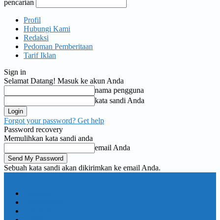
pencarian
Profil
Hubungi Kami
Redaksi
Pedoman Pemberitaan
Tarif Iklan
Sign in
Selamat Datang! Masuk ke akun Anda
nama pengguna
kata sandi Anda
Forgot your password? Get help
Password recovery
Memulihkan kata sandi anda
email Anda
Sebuah kata sandi akan dikirimkan ke email Anda.
KORAN PELITA
Nasional
Pemerintahan
TNI Polri
Politik