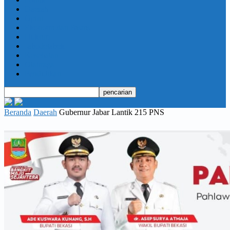
Daerah
Opini
Ekonomi dan Bisnis
Hukrim
Jabodetabek
Kesehatan
Olahraga
Pendidikan
Beranda
Daerah
Gubernur Jabar Lantik 215 PNS