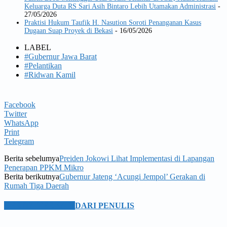
Keluarga Duta RS Sari Asih Bintaro Lebih Utamakan Administrasi
-
27/05/2026
Praktisi Hukum Taufik H. Nasution Soroti Penanganan Kasus
Dugaan Suap Proyek di Bekasi
- 16/05/2026
LABEL
#Gubernur Jawa Barat
#Pelantikan
#Ridwan Kamil
Facebook
Twitter
WhatsApp
Print
Telegram
Berita sebelumya
Preiden Jokowi Lihat Implementasi di Lapangan
Penerapan PPKM Mikro
Berita berikutnya
Gubernur Jateng ‘Acungi Jempol’ Gerakan di
Rumah Tiga Daerah
BERITA TERKAIT
DARI PENULIS