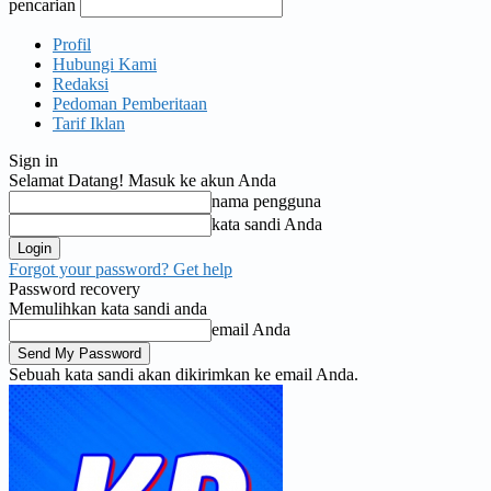
pencarian
Profil
Hubungi Kami
Redaksi
Pedoman Pemberitaan
Tarif Iklan
Sign in
Selamat Datang! Masuk ke akun Anda
nama pengguna
kata sandi Anda
Forgot your password? Get help
Password recovery
Memulihkan kata sandi anda
email Anda
Sebuah kata sandi akan dikirimkan ke email Anda.