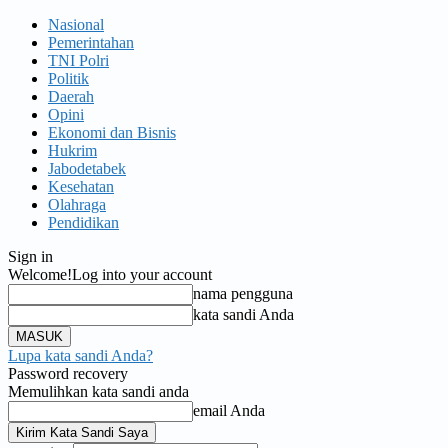
Nasional
Pemerintahan
TNI Polri
Politik
Daerah
Opini
Ekonomi dan Bisnis
Hukrim
Jabodetabek
Kesehatan
Olahraga
Pendidikan
Sign in
Welcome!
Log into your account
nama pengguna
kata sandi Anda
Lupa kata sandi Anda?
Password recovery
Memulihkan kata sandi anda
email Anda