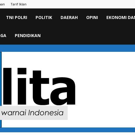
aan
Tarif Iklan
TNI POLRI
POLITIK
DAERAH
OPINI
EKONOMI DAN
AGA
PENDIDIKAN