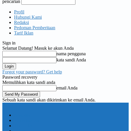
pencarian
Profil
Hubungi Kami
Redaksi
Pedoman Pemberitaan
Tarif Iklan
Sign in
Selamat Datang! Masuk ke akun Anda
nama pengguna
kata sandi Anda
Forgot your password? Get help
Password recovery
Memulihkan kata sandi anda
email Anda
Sebuah kata sandi akan dikirimkan ke email Anda.
KORAN PELITA
Nasional
Pemerintahan
TNI Polri
Politik