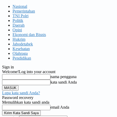
Nasional
Pemerintahan
TNI Polri
Politik
Daerah
Opini
Ekonomi dan Bisnis
Hukrim
Jabodetabek
Kesehatan
Olahraga
Pendidikan
Sign in
Welcome!
Log into your account
nama pengguna
kata sandi Anda
Lupa kata sandi Anda?
Password recovery
Memulihkan kata sandi anda
email Anda