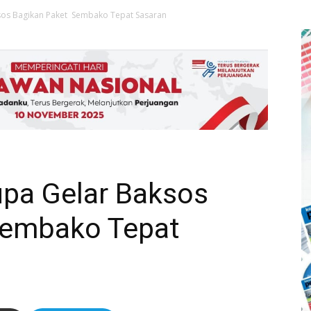
sos Bagikan Paket Sembako Tepat Sasaran
upa Gelar Baksos
Sembako Tepat