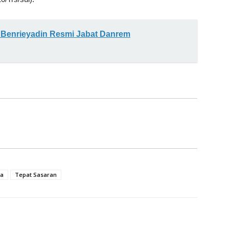
 Benrieyadin Resmi Jabat Danrem
pa
Tepat Sasaran