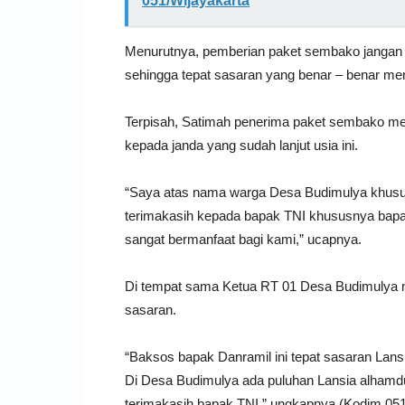
051/Wijayakarta
Menurutnya, pemberian paket sembako jangan dil
sehingga tepat sasaran yang benar – benar m
Terpisah, Satimah penerima paket sembako me
kepada janda yang sudah lanjut usia ini.
“Saya atas nama warga Desa Budimulya khusus
terimakasih kepada bapak TNI khususnya bapak 
sangat bermanfaat bagi kami,” ucapnya.
Di tempat sama Ketua RT 01 Desa Budimulya me
sasaran.
“Baksos bapak Danramil ini tepat sasaran Lansi
Di Desa Budimulya ada puluhan Lansia alhamduli
terimakasih bapak TNI,” ungkapnya.(Kodim 0510