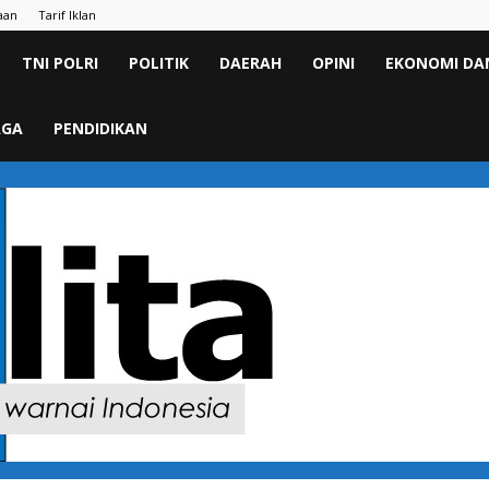
aan
Tarif Iklan
TNI POLRI
POLITIK
DAERAH
OPINI
EKONOMI DAN
AGA
PENDIDIKAN