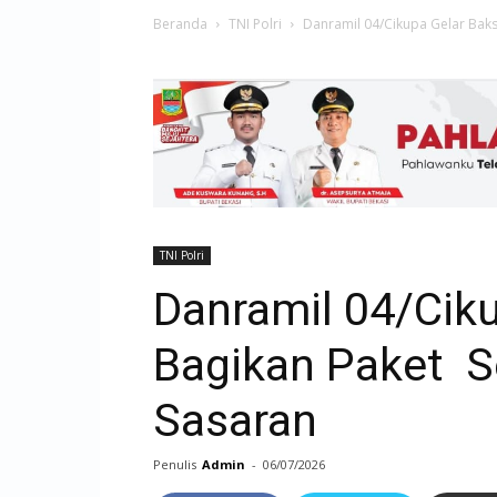
Beranda
TNI Polri
Danramil 04/Cikupa Gelar Bak
TNI Polri
Danramil 04/Cik
Bagikan Paket 
Sasaran
Penulis
Admin
-
06/07/2026