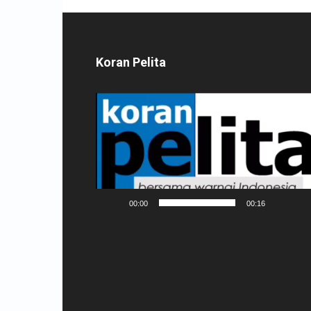
Koran Pelita
Pemutar
Video
00:00
00:16