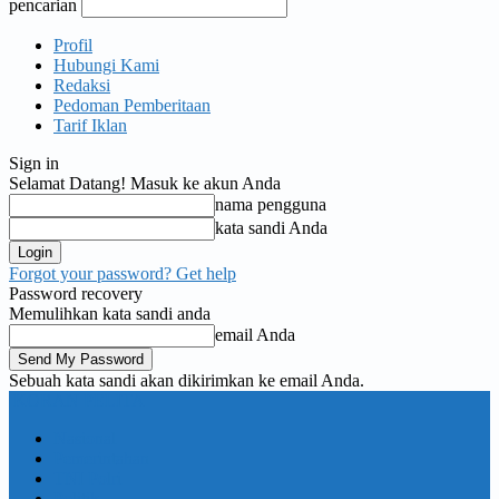
pencarian
Profil
Hubungi Kami
Redaksi
Pedoman Pemberitaan
Tarif Iklan
Sign in
Selamat Datang! Masuk ke akun Anda
nama pengguna
kata sandi Anda
Forgot your password? Get help
Password recovery
Memulihkan kata sandi anda
email Anda
Sebuah kata sandi akan dikirimkan ke email Anda.
KORAN PELITA
Nasional
Pemerintahan
TNI Polri
Politik