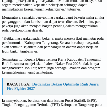
lapangan pekerjaan bagi masyarakat. Mudah-mudahan masyarakat
segera mendapatkan kepastian pekerjaan sehingga dapat
meningkatkan kesejahteraan keluarganya,” tuturnya.
Menurutnya, semakin banyak masyarakat yang bekerja maka angka
pengangguran dan kemiskinan dapat terus ditekan. Selain itu, para
pekerja juga akan menjadi bagian penting dalam menggerakkan
roda perekonomian daerah.
“Ketika masyarakat sudah bekerja, maka mereka ikut memutar roda
perekonomian Kabupaten Tangerang. Secara bertahap masyarakat
akan semakin sejahtera dan pembangunan daerah dapat berjalan
lebih baik,” tambahnya.
Sementara itu, Kepala Dinas Tenaga Kerja Kabupaten Tangerang
Rudi Lesmana menjelaskan bahwa Naker Fest 2026 tidak hanya
menghadirkan Job Fair, tetapi juga berbagai layanan dan program
ketenagakerjaan yang terintegrasi.
BACA JUGA:
Disdamkar Bekasi Optimistis Raih Juara
Fire Fighter 2027
Ia menyebutkan, berdasarkan data Badan Pusat Statistik (BPS),
Tingkat Pengangguran Terbuka (TPT) Kabupaten Tangerang pada