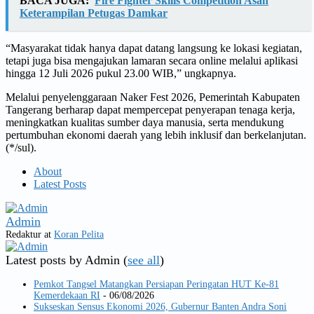
BACA JUGA:
Fire Fighter Skills Competition Asah
Keterampilan Petugas Damkar
“Masyarakat tidak hanya dapat datang langsung ke lokasi kegiatan,
tetapi juga bisa mengajukan lamaran secara online melalui aplikasi
hingga 12 Juli 2026 pukul 23.00 WIB,” ungkapnya.
Melalui penyelenggaraan Naker Fest 2026, Pemerintah Kabupaten
Tangerang berharap dapat mempercepat penyerapan tenaga kerja,
meningkatkan kualitas sumber daya manusia, serta mendukung
pertumbuhan ekonomi daerah yang lebih inklusif dan berkelanjutan.
(*/sul).
About
Latest Posts
Admin
Redaktur
at
Koran Pelita
Latest posts by Admin
(
see all
)
Pemkot Tangsel Matangkan Persiapan Peringatan HUT Ke-81
Kemerdekaan RI
- 06/08/2026
Sukseskan Sensus Ekonomi 2026, Gubernur Banten Andra Soni