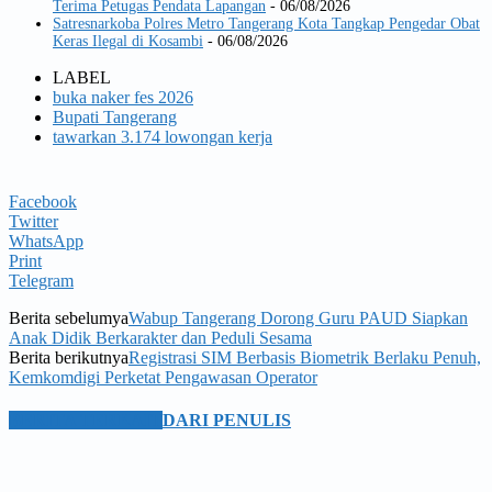
Terima Petugas Pendata Lapangan
- 06/08/2026
Satresnarkoba Polres Metro Tangerang Kota Tangkap Pengedar Obat
Keras Ilegal di Kosambi
- 06/08/2026
LABEL
buka naker fes 2026
Bupati Tangerang
tawarkan 3.174 lowongan kerja
Facebook
Twitter
WhatsApp
Print
Telegram
Berita sebelumya
Wabup Tangerang Dorong Guru PAUD Siapkan
Anak Didik Berkarakter dan Peduli Sesama
Berita berikutnya
Registrasi SIM Berbasis Biometrik Berlaku Penuh,
Kemkomdigi Perketat Pengawasan Operator
BERITA TERKAIT
DARI PENULIS