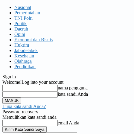
Nasional
Pemerintahan
TNI Polri
Politik
Daerah
Opini
Ekonomi dan Bisnis
Hukrim
Jabodetabek
Kesehatan
Olahraga
Pendidikan
Sign in
Welcome!
Log into your account
nama pengguna
kata sandi Anda
Lupa kata sandi Anda?
Password recovery
Memulihkan kata sandi anda
email Anda