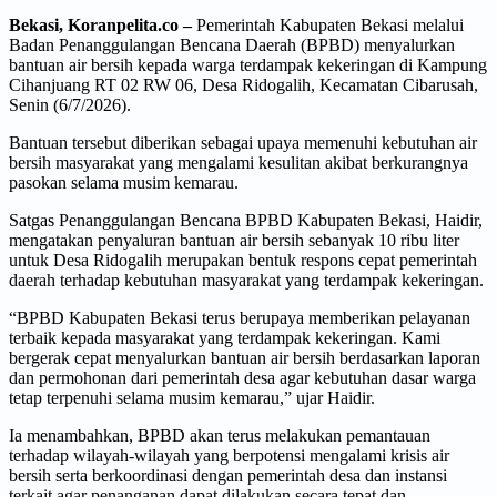
Bekasi, Koranpelita.co –
Pemerintah Kabupaten Bekasi melalui
Badan Penanggulangan Bencana Daerah (BPBD) menyalurkan
bantuan air bersih kepada warga terdampak kekeringan di Kampung
Cihanjuang RT 02 RW 06, Desa Ridogalih, Kecamatan Cibarusah,
Senin (6/7/2026).
Bantuan tersebut diberikan sebagai upaya memenuhi kebutuhan air
bersih masyarakat yang mengalami kesulitan akibat berkurangnya
pasokan selama musim kemarau.
Satgas Penanggulangan Bencana BPBD Kabupaten Bekasi, Haidir,
mengatakan penyaluran bantuan air bersih sebanyak 10 ribu liter
untuk Desa Ridogalih merupakan bentuk respons cepat pemerintah
daerah terhadap kebutuhan masyarakat yang terdampak kekeringan.
“BPBD Kabupaten Bekasi terus berupaya memberikan pelayanan
terbaik kepada masyarakat yang terdampak kekeringan. Kami
bergerak cepat menyalurkan bantuan air bersih berdasarkan laporan
dan permohonan dari pemerintah desa agar kebutuhan dasar warga
tetap terpenuhi selama musim kemarau,” ujar Haidir.
Ia menambahkan, BPBD akan terus melakukan pemantauan
terhadap wilayah-wilayah yang berpotensi mengalami krisis air
bersih serta berkoordinasi dengan pemerintah desa dan instansi
terkait agar penanganan dapat dilakukan secara tepat dan