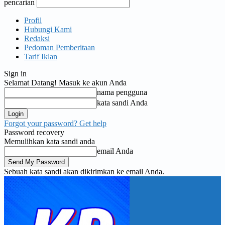
pencarian
Profil
Hubungi Kami
Redaksi
Pedoman Pemberitaan
Tarif Iklan
Sign in
Selamat Datang! Masuk ke akun Anda
nama pengguna
kata sandi Anda
Forgot your password? Get help
Password recovery
Memulihkan kata sandi anda
email Anda
Sebuah kata sandi akan dikirimkan ke email Anda.