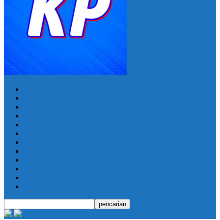
KORAN PELITA
Nasional
Pemerintahan
TNI Polri
Politik
Daerah
Opini
Ekonomi dan Bisnis
Hukrim
Jabodetabek
Kesehatan
Olahraga
Pendidikan