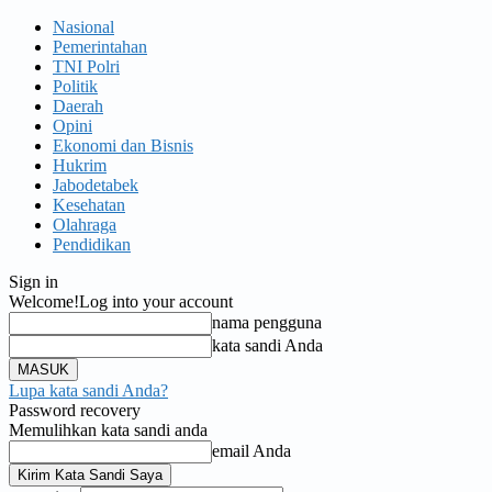
Nasional
Pemerintahan
TNI Polri
Politik
Daerah
Opini
Ekonomi dan Bisnis
Hukrim
Jabodetabek
Kesehatan
Olahraga
Pendidikan
Sign in
Welcome!
Log into your account
nama pengguna
kata sandi Anda
Lupa kata sandi Anda?
Password recovery
Memulihkan kata sandi anda
email Anda