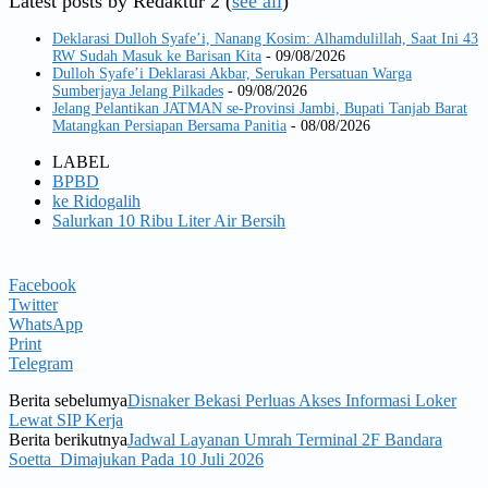
Latest posts by Redaktur 2
(
see all
)
Deklarasi Dulloh Syafe’i, Nanang Kosim: Alhamdulillah, Saat Ini 43
RW Sudah Masuk ke Barisan Kita
- 09/08/2026
Dulloh Syafe’i Deklarasi Akbar, Serukan Persatuan Warga
Sumberjaya Jelang Pilkades
- 09/08/2026
Jelang Pelantikan JATMAN se-Provinsi Jambi, Bupati Tanjab Barat
Matangkan Persiapan Bersama Panitia
- 08/08/2026
LABEL
BPBD
ke Ridogalih
Salurkan 10 Ribu Liter Air Bersih
Facebook
Twitter
WhatsApp
Print
Telegram
Berita sebelumya
Disnaker Bekasi Perluas Akses Informasi Loker
Lewat SIP Kerja
Berita berikutnya
Jadwal Layanan Umrah Terminal 2F Bandara
Soetta Dimajukan Pada 10 Juli 2026