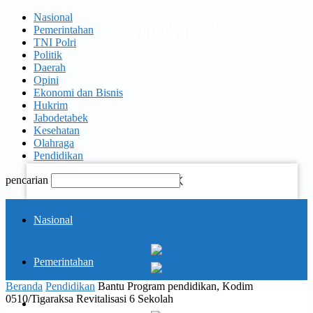
Nasional
PASSWORD RECOVERY
SIGN IN
Welcome!
Pemerintahan
TNI Polri
Politik
Log into your account
Daerah
Opini
Ekonomi dan Bisnis
Hukrim
nama pengguna
Jabodetabek
Kesehatan
Olahraga
kata sandi Anda
Pendidikan
pencarian
Lupa kata sandi Anda?
KORAN
Nasional
PELITA
Pemerintahan
Memulihkan kata sandi anda
Beranda
Pendidikan
Bantu Program pendidikan, Kodim
0510/Tigaraksa Revitalisasi 6 Sekolah
TNI Polri