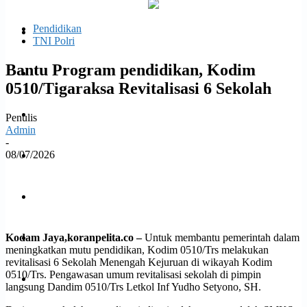
email Anda
Pendidikan
Politik
TNI Polri
Bantu Program pendidikan, Kodim
Daerah
0510/Tigaraksa Revitalisasi 6 Sekolah
Opini
Penulis
Admin
-
08/07/2026
Ekonomi dan Bisnis
Facebook
Twitter
WhatsApp
Print
Hukrim
Kodam Jaya,koranpelita.co –
Untuk membantu pemerintah dalam
Jabodetabek
meningkatkan mutu pendidikan, Kodim 0510/Trs melakukan
revitalisasi 6 Sekolah Menengah Kejuruan di wikayah Kodim
0510/Trs. Pengawasan umum revitalisasi sekolah di pimpin
Kesehatan
langsung Dandim 0510/Trs Letkol Inf Yudho Setyono, SH.