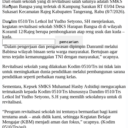
Dari enam sekolah yang di revitalisasi salah satunya adalah SMKS
Olahraga
Harapan Bangsa yang terletak di Kampung Sarakan RT 03/04 Desa
Sukasari Kecamatan Rajeg Kabupaten Tangerang, Rabu (8/7/2026).
Dandim 0510/Trs Letkol Inf Yudho Setyono, SH menjelaskan,
Pendidikan
kegiatan revitalisasi sekolah SMKS Harapan Bangsa di di wilayah
Koramil 12/Rajeg berupa pembongkaran atap reng usuk dan kuda –
kuda.
“Dalam pengerjaan dan pengawasan dipimpin Danramil melalui
Babinsa wilayah binaan serta warga masyarakat. Bertujuan agar
terus terjalin kemanunggalan TNI dengan masyarakat,” ucapnya.
Revitalisasi sekolah yang dilakukan Kodim 0510/Trs ini tidak lain
untuk meningkatkan dunia pendidikan melalui pembangunan sarana
pendidikan seperti perbaikan ruang kelas.
Sementara, Kepsek SMKS Muhamad Hasby Ashidiqi mengucapkan
terimakasih kepada Kodim 0510/Trs khususnya Dandim 0510/Trs
Letkol Inf Yudho Setyono, S.H yang memilih sekolahnya untuk di
revitalisasi.
“Peogram revitalisasi sekolah ini tentunya bermanfaat bagi kami
terutama anak – anak didik kami, sehingga Kegiatan Belajar
Mengajar (KBM) menjadi aman dan fokus,” ucapnya. (Kodim
0510/Trs/sul).