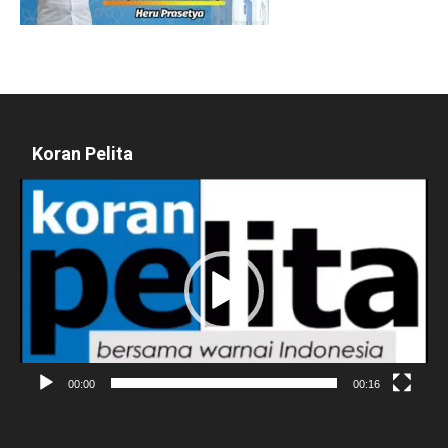
Koran Pelita
Pemutar
Video
00:00
00:16