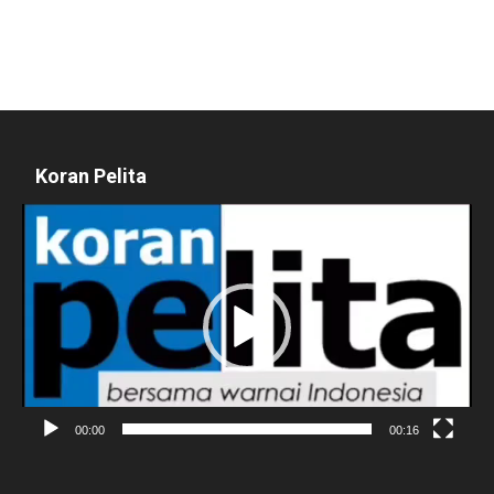
Koran Pelita
Pemutar
Video
00:00
00:16