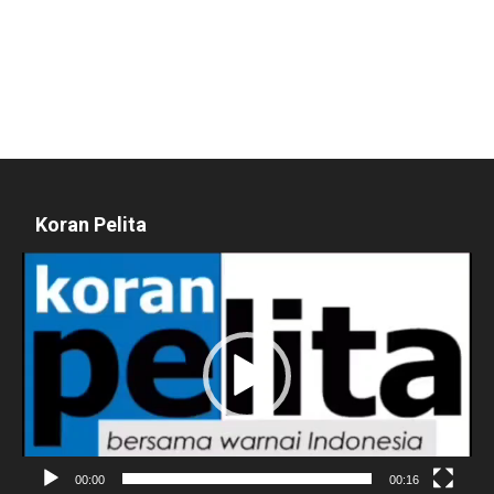
Koran Pelita
Pemutar
Video
00:00
00:16