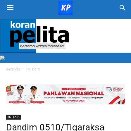
KORAN
PELITA
Beranda
TNI Polri
TNI Polri
Dandim 0510/Tigaraksa