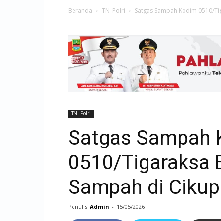
Beranda
TNI Polri
Satgas Sampah Kodim 0510/Ti
TNI Polri
Satgas Sampah 
0510/Tigaraksa 
Sampah di Cikup
Penulis
Admin
-
15/05/2026