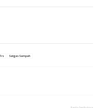
Trs
Satgas Sampah
Berita berikutnya