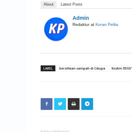
About
Latest Posts
Admin
Redaktur
at
Koran Pelita
LABEL
bersihkan sampah di Cikupa
Kodim 0510/
Berita sebelumya