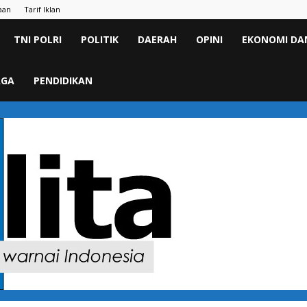
aan
Tarif Iklan
TNI POLRI
POLITIK
DAERAH
OPINI
EKONOMI DAN
AGA
PENDIDIKAN