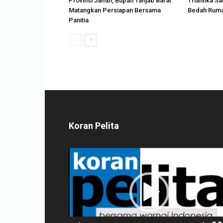
Provinsi Jambi, Bupati Tanjab Barat
Triantika S
Matangkan Persiapan Bersama
Bedah Ruma
Panitia
Koran Pelita
Pemutar
Video