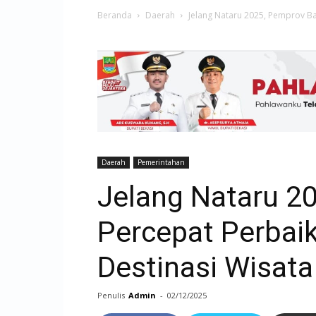
Beranda
Daerah
Jelang Nataru 2025, Pemprov Ba
Daerah
Pemerintahan
Jelang Nataru 2
Percepat Perbai
Destinasi Wisata
Penulis
Admin
-
02/12/2025