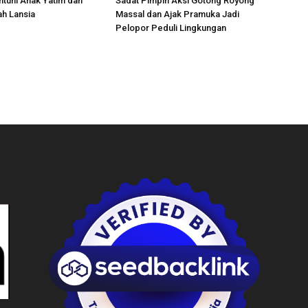
antuni Anak Yatim dan
Sadat Pimpin Aksi Gotong Royong
h Lansia
Massal dan Ajak Pramuka Jadi
Pelopor Peduli Lingkungan