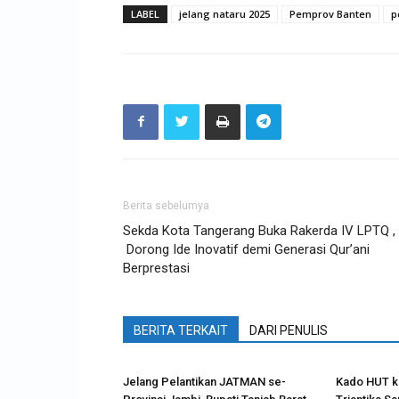
LABEL
jelang nataru 2025
Pemprov Banten
p
Berita sebelumya
Sekda Kota Tangerang Buka Rakerda IV LPTQ ,
Dorong Ide Inovatif demi Generasi Qur’ani
Berprestasi
BERITA TERKAIT
DARI PENULIS
Jelang Pelantikan JATMAN se-
Kado HUT ke