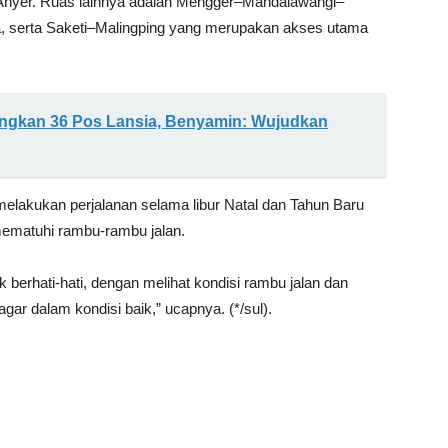
Anyer. Ruas lainnya adalah Mengger–Mandalawangi–
a, serta Saketi–Malingping yang merupakan akses utama
gkan 36 Pos Lansia, Benyamin: Wujudkan
lakukan perjalanan selama libur Natal dan Tahun Baru
mematuhi rambu-rambu jalan.
berhati-hati, dengan melihat kondisi rambu jalan dan
gar dalam kondisi baik,” ucapnya. (*/sul).