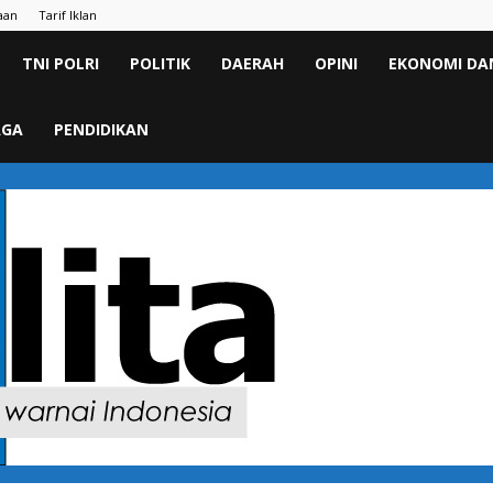
aan
Tarif Iklan
TNI POLRI
POLITIK
DAERAH
OPINI
EKONOMI DAN
AGA
PENDIDIKAN