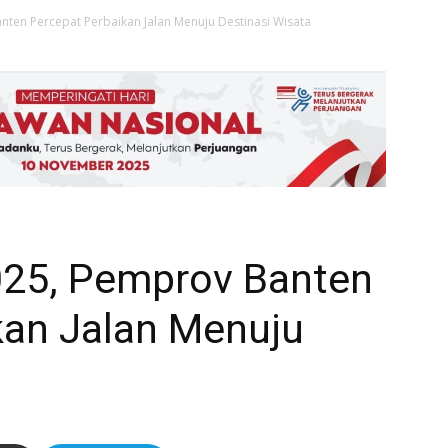
nten Percepat Perbaikan Jalan Menuju Destinasi Wisata
025, Pemprov Banten
kan Jalan Menuju