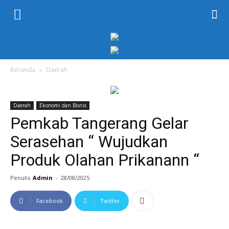
KORAN
PELITA
Beranda
Daerah
Daerah
Ekonomi dan Bisnis
Pemkab Tangerang Gelar
Serasehan “ Wujudkan
Produk Olahan Prikanann “
Penulis
Admin
-
28/08/2025
Facebook
Twitter