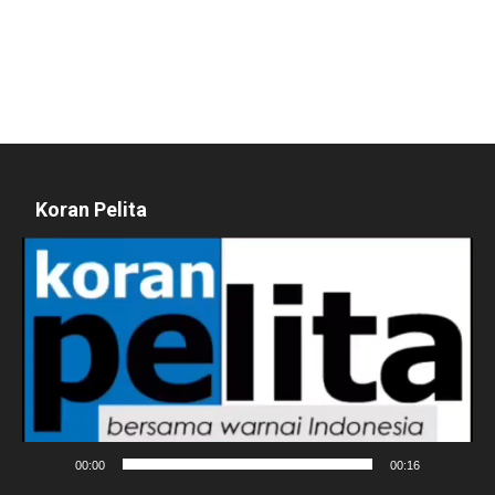
Koran Pelita
Pemutar
Video
00:00
00:16