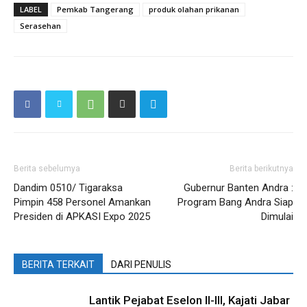
LABEL
Pemkab Tangerang
produk olahan prikanan
Serasehan
Berita sebelumya
Berita berikutnya
Dandim 0510/ Tigaraksa
Gubernur Banten Andra :
Pimpin 458 Personel Amankan
Program Bang Andra Siap
Presiden di APKASI Expo 2025
Dimulai
BERITA TERKAIT
DARI PENULIS
Lantik Pejabat Eselon II-III, Kajati Jabar