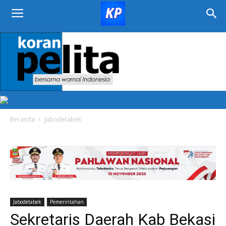
KORAN
PELITA
Beranda
Jabodetabek
Jabodetabek
Pemerintahan
Sekretaris Daerah Kab Bekasi