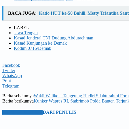
BACA JUGA:
Kado HUT ke-50 Bahlil, Metty Triantika Sa
LABEL
Jawa Tengah
Kasad Jenderal TNI Dudung Abdurachman
Kasad Kunjungan ke Demak
Kodim 0716/Demak
Facebook
Twitter
WhatsApp
Print
Telegram
Berita sebelumya
Wakil Walikota Tangerang Hadiri Silahturahmi Fo
Berita berikutnya
Kunker Wapres RI, Satbrimob Polda Banten Terjun
BERITA TERKAIT
DARI PENULIS