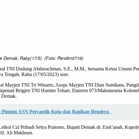
e Demak, Raby(17/5). (Foto: Pendim0716)
deral TNI Dudung Abdurachman, S.E., M.M., bersama Ketua Umum Per
a Tengah, Rabu (17/05/2023) sore.
at Mayjen TNI Tri Winarto, Asops Mayjen TNI Dian Sundiana, Pangd
dispenad Brigjen TNI Hamim Tohari, Danrem 073/Makutarama Kolonel 
g Demak.
 Pimpin ASN Percantik Kota dan Bagikan Bendera
kol Czi Pribadi Setya Pratomo, Bupati Demak dr. Eisti’anah, Kap
KH. Ali Makhsun.