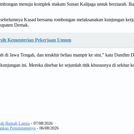
ombongan menuju komplek makam Sunan Kalijaga untuk berziarah. Bah
sebelumnya Kasad bersama rombongan melaksanakan kunjungan kerja k
bupaten Demak.
rsih Kementerian Pekerjaan Umum
h di Jawa Tengah, dan terakhir beliau mampir ke sini,” kata Dandim D
 kunjungan ini. Mereka disebar ke sejumlah titik khususnya di sekit
dah Rumah Lansia
- 07/08/2026
Amankan Penumpangnya
- 06/08/2026