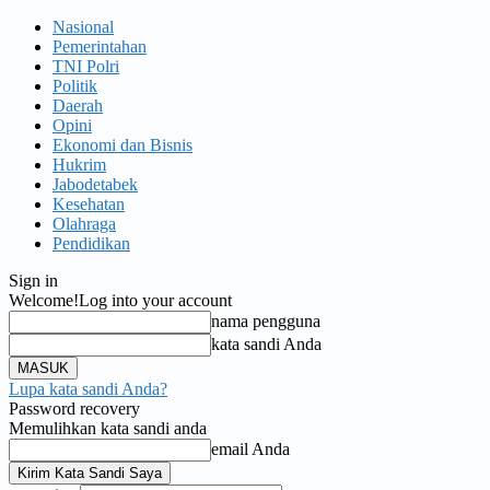
Nasional
Pemerintahan
TNI Polri
Politik
Daerah
Opini
Ekonomi dan Bisnis
Hukrim
Jabodetabek
Kesehatan
Olahraga
Pendidikan
Sign in
Welcome!
Log into your account
nama pengguna
kata sandi Anda
Lupa kata sandi Anda?
Password recovery
Memulihkan kata sandi anda
email Anda