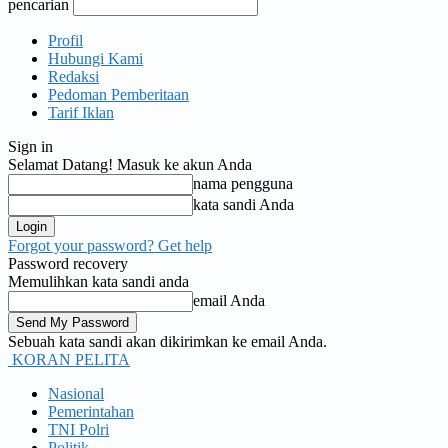
pencarian
Profil
Hubungi Kami
Redaksi
Pedoman Pemberitaan
Tarif Iklan
Sign in
Selamat Datang! Masuk ke akun Anda
nama pengguna
kata sandi Anda
Forgot your password? Get help
Password recovery
Memulihkan kata sandi anda
email Anda
Sebuah kata sandi akan dikirimkan ke email Anda.
KORAN PELITA
Nasional
Pemerintahan
TNI Polri
Politik