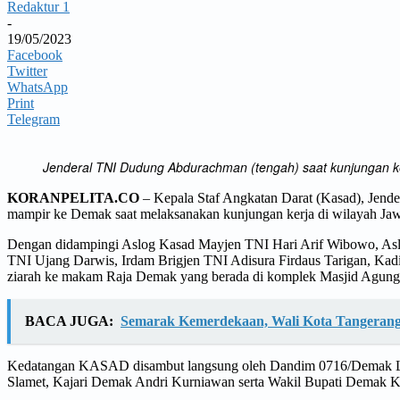
Redaktur 1
-
19/05/2023
Facebook
Twitter
WhatsApp
Print
Telegram
Jenderal TNI Dudung Abdurachman (tengah) saat kunjungan k
KORANPELITA.CO
– Kepala Staf Angkatan Darat (Kasad), Jen
mampir ke Demak saat melaksanakan kunjungan kerja di wilayah Jaw
Dengan didampingi Aslog Kasad Mayjen TNI Hari Arif Wibowo, Asl
TNI Ujang Darwis, Irdam Brigjen TNI Adisura Firdaus Tarigan, Ka
ziarah ke makam Raja Demak yang berada di komplek Masjid Agun
BACA JUGA:
Semarak Kemerdekaan, Wali Kota Tangerang
Kedatangan KASAD disambut langsung oleh Dandim 0716/Demak Let
Slamet, Kajari Demak Andri Kurniawan serta Wakil Bupati Demak 