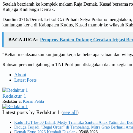
Setelah berziarah ke komplek makam Raja Demak, Kasad bersama r
Kalijaga Kadilangu Demak.
Dandim 0716/Demak Letkol Czi Pribadi Setya Pratomo mengatakan, 
kunjungan kerja di Kabupaten Kudus, Kasad mampir ke wilayah Ka
BACA JUGA:
Pemprov Banten Dukung Gerakan Irigasi Be
“Beliau melaksanakan kunjungan kerja ke beberapa satuan dan wilaya
Ratusan personel gabungan TNI Polri pun disiagakan dalam kegiatan
About
Latest Posts
Redaktur 1
Redaktur
at
Koran Pelita
Latest posts by Redaktur 1
(
see all
)
Kado HUT ke-50 Bahlil, Metty Triantika Santuni Anak Yatim dan Be
Diduga Terjadi “Begal Order” di Tembalang, Mitra Grab Berhasil 
Demak Expo 2026 Kembali Digelar
- 05/08/2026