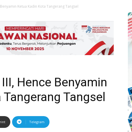
ce Benyamin Ketua Kadin Kota Tangerang Tangsel
 III, Hence Benyamin
a Tangerang Tangsel
rint
Telegram