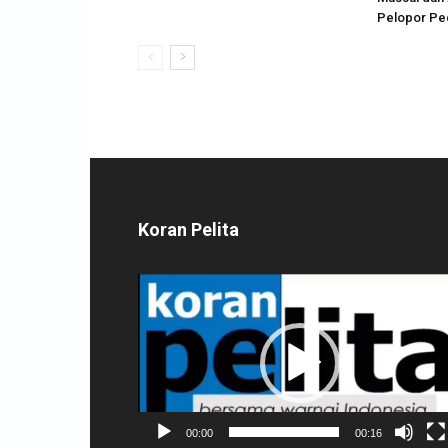
Pelopor Ped
Koran Pelita
Pemutar
Video
00:00
00:16