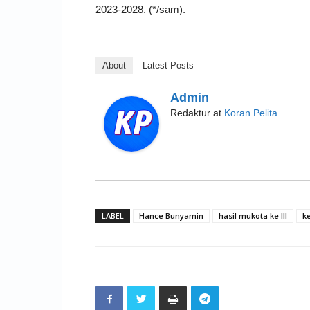
2023-2028. (*/sam).
About
Latest Posts
Admin
Redaktur
at
Koran Pelita
LABEL
Hance Bunyamin
hasil mukota ke III
k