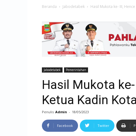
Beranda
Jabodetabek
Hasil Mukota ke- III, Hen
Jabodetabek
Pemerintahan
Hasil Mukota ke-
Ketua Kadin Kot
Penulis
Admin
-
18/05/2023
Facebook
Twitter
P