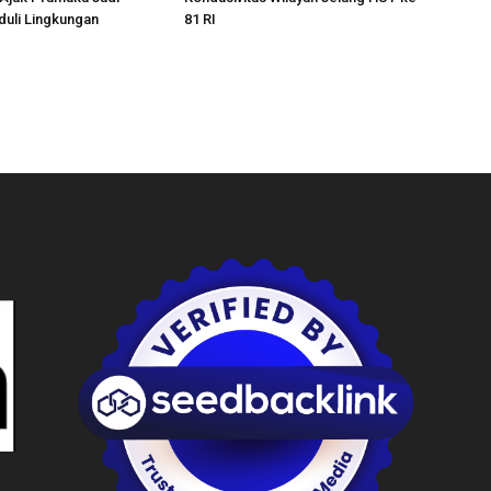
uli Lingkungan
81 RI