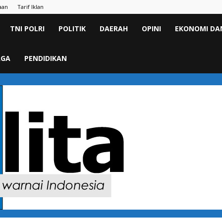
aan
Tarif Iklan
TNI POLRI
POLITIK
DAERAH
OPINI
EKONOMI DAN
AGA
PENDIDIKAN