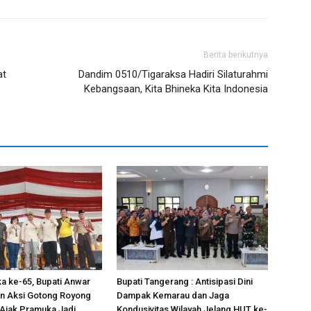
Berita berikutnya
at
Dandim 0510/Tigaraksa Hadiri Silaturahmi
Kebangsaan, Kita Bhineka Kita Indonesia
a ke-65, Bupati Anwar
Bupati Tangerang : Antisipasi Dini
in Aksi Gotong Royong
Dampak Kemarau dan Jaga
Ajak Pramuka Jadi
Kondusivitas Wilayah Jelang HUT ke-