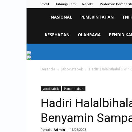
Profil
Hubungi Kami
Redaksi
Pedoman Pemberit
KORAN
NASIONAL
PEMERINTAHAN
TNI 
PELITA
KESEHATAN
OLAHRAGA
PENDIDIKA
Beranda
Jabodetabek
Hadiri Halalbihalal DWP 
Jabodetabek
Pemerintahan
Hadiri Halalbiha
Benyamin Sampai
Penulis
Admin
-
11/05/2023