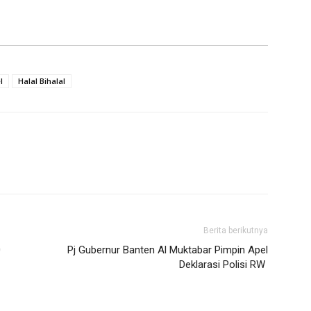
l
Halal Bihalal
Berita berikutnya
0
Pj Gubernur Banten Al Muktabar Pimpin Apel
Deklarasi Polisi RW