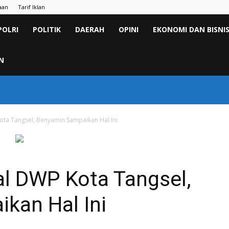
aan
Tarif Iklan
POLRI
POLITIK
DAERAH
OPINI
EKONOMI DAN BISNI
N
Kota Tangsel, Benyamin Sampaikan Hal Ini
lal DWP Kota Tangsel,
kan Hal Ini