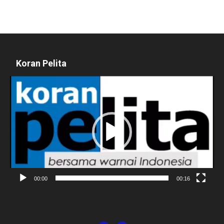
Koran Pelita
Pemutar
Video
00:00
00:16