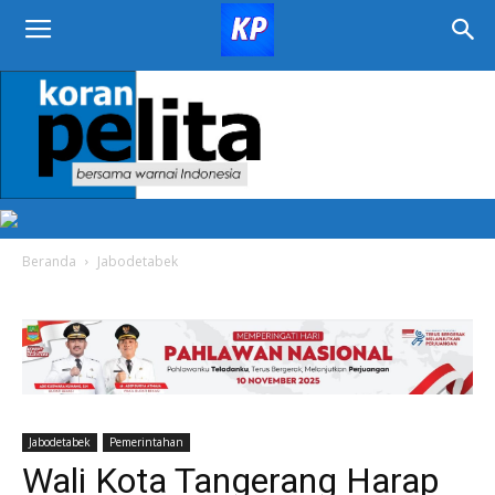
KORAN
PELITA
Beranda
Jabodetabek
Jabodetabek
Pemerintahan
Wali Kota Tangerang Harap