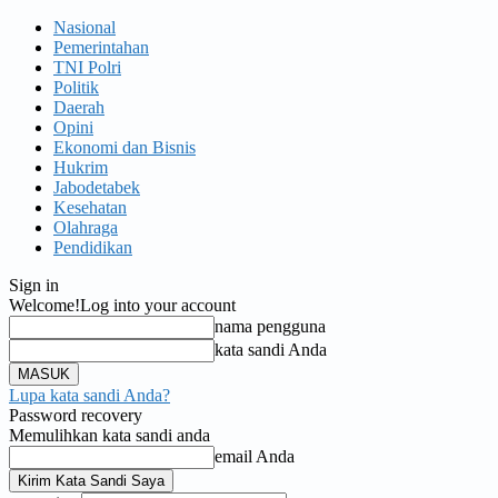
Nasional
Pemerintahan
TNI Polri
Politik
Daerah
Opini
Ekonomi dan Bisnis
Hukrim
Jabodetabek
Kesehatan
Olahraga
Pendidikan
Sign in
Welcome!
Log into your account
nama pengguna
kata sandi Anda
Lupa kata sandi Anda?
Password recovery
Memulihkan kata sandi anda
email Anda