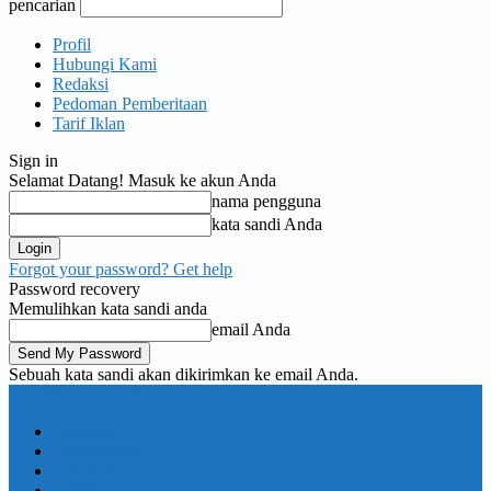
pencarian
Profil
Hubungi Kami
Redaksi
Pedoman Pemberitaan
Tarif Iklan
Sign in
Selamat Datang! Masuk ke akun Anda
nama pengguna
kata sandi Anda
Forgot your password? Get help
Password recovery
Memulihkan kata sandi anda
email Anda
Sebuah kata sandi akan dikirimkan ke email Anda.
KORAN PELITA
Nasional
Pemerintahan
TNI Polri
Politik