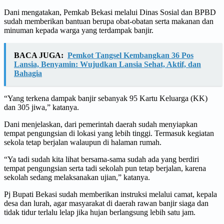
Dani mengatakan, Pemkab Bekasi melalui Dinas Sosial dan BPBD
sudah memberikan bantuan berupa obat-obatan serta makanan dan
minuman kepada warga yang terdampak banjir.
BACA JUGA:
Pemkot Tangsel Kembangkan 36 Pos
Lansia, Benyamin: Wujudkan Lansia Sehat, Aktif, dan
Bahagia
“Yang terkena dampak banjir sebanyak 95 Kartu Keluarga (KK)
dan 305 jiwa,” katanya.
Dani menjelaskan, dari pemerintah daerah sudah menyiapkan
tempat pengungsian di lokasi yang lebih tinggi. Termasuk kegiatan
sekola tetap berjalan walaupun di halaman rumah.
“Ya tadi sudah kita lihat bersama-sama sudah ada yang berdiri
tempat pengungsian serta tadi sekolah pun tetap berjalan, karena
sekolah sedang melaksanakan ujian,” katanya.
Pj Bupati Bekasi sudah memberikan instruksi melalui camat, kepala
desa dan lurah, agar masyarakat di daerah rawan banjir siaga dan
tidak tidur terlalu lelap jika hujan berlangsung lebih satu jam.