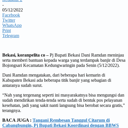
-
05/12/2022
Facebook
Twitter
WhatsApp
Print
Telegram
Bekasi, koranpelita co –
Pj Bupati Bekasi Dani Ramdan meninjau
serta memberi bantuan kepada warga yang terdampak banjir di Desa
Bojongsari Kecamatan Kedungwaringin pada Senin (5/12/2022).
Dani Ramdan mengatakan, dari beberapa hari kemarin di
Kabupaten Bekasi ada beberapa titik banjir yang sebagian di
antaranya sudah surut.
“Nah yang tergenang seperti ini masyarakatnya bisa mengungsi dan
sudah mendirikan tenda-tenda serta sudah di bentuk pos pelayanan
kesehatan, jadi yang sakit nanti langsung bisa berobat secara gratis,”
terangnya.
BACA JUGA :
Tangani Rembesan Tanggul Citarum di
Cabangbungin, Pj Bupati Bekasi Koordinasi dengan BBWS