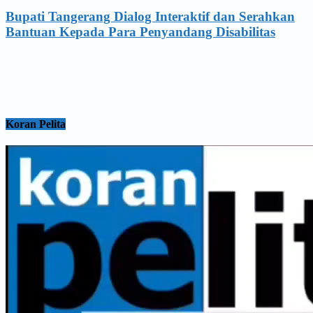
Bupati Tangerang Dialog Interaktif dan Serahkan
Bantuan Kepada Para Penyandang Disabilitas
Koran Pelita