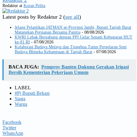
Redaktur
at
Koran Pelita
Latest posts by Redaktur 2
(
see all
)
Jelang Pelantikan JATMAN se-Provinsi Jambi, Bupati Tanjab Barat
Matangkan Persiapan Bersama Panitia
- 08/08/2026
KWRI Lebak Bergabung dengan PPI Gelar Senam Kebugaran HUT
ke-81 RI
- 07/08/2026
Kolaborasi Budaya Melayu dan Tionghoa Tutup Pergelaran Seni
Budaya Bhineka Kebangsaan di Tanjab Barat
- 07/08/2026
BACA JUGA:
Pemprov Banten Dukung Gerakan Irigasi
Bersih Kementerian Pekerjaan Umum
LABEL
#Pj Bupati Bekasi
Siaga
Warga
Facebook
Twitter
WhatsApp